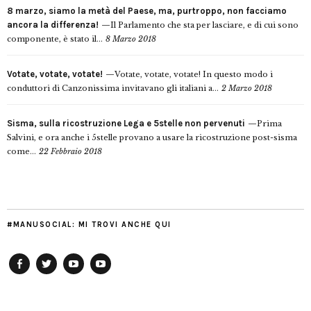
8 marzo, siamo la metà del Paese, ma, purtroppo, non facciamo
ancora la differenza!
Il Parlamento che sta per lasciare, e di cui sono
componente, è stato il...
8 Marzo 2018
Votate, votate, votate!
Votate, votate, votate! In questo modo i
conduttori di Canzonissima invitavano gli italiani a...
2 Marzo 2018
Sisma, sulla ricostruzione Lega e 5stelle non pervenuti
Prima
Salvini, e ora anche i 5stelle provano a usare la ricostruzione post-sisma
come...
22 Febbraio 2018
#MANUSOCIAL: MI TROVI ANCHE QUI
Facebook
Twitter
YouTube
YouTube
Manu
PD
Modena