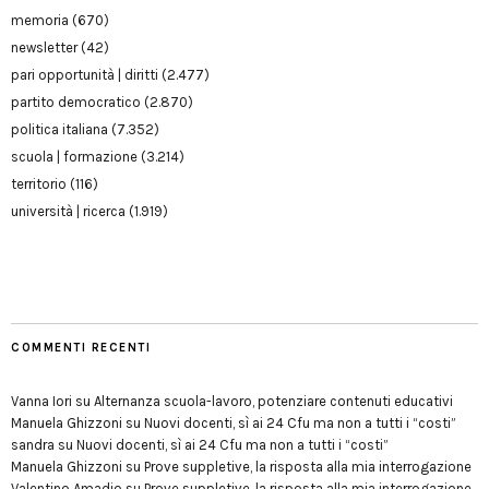
memoria
(670)
newsletter
(42)
pari opportunità | diritti
(2.477)
partito democratico
(2.870)
politica italiana
(7.352)
scuola | formazione
(3.214)
territorio
(116)
università | ricerca
(1.919)
COMMENTI RECENTI
Vanna Iori
su
Alternanza scuola-lavoro, potenziare contenuti educativi
Manuela Ghizzoni
su
Nuovi docenti, sì ai 24 Cfu ma non a tutti i “costi”
sandra
su
Nuovi docenti, sì ai 24 Cfu ma non a tutti i “costi”
Manuela Ghizzoni
su
Prove suppletive, la risposta alla mia interrogazione
Valentino Amadio
su
Prove suppletive, la risposta alla mia interrogazione