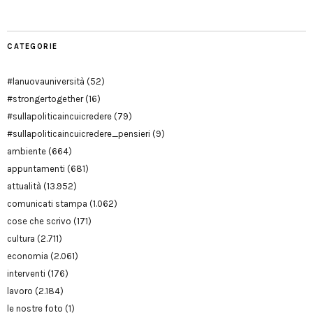
CATEGORIE
#lanuovauniversità
(52)
#strongertogether
(16)
#sullapoliticaincuicredere
(79)
#sullapoliticaincuicredere_pensieri
(9)
ambiente
(664)
appuntamenti
(681)
attualità
(13.952)
comunicati stampa
(1.062)
cose che scrivo
(171)
cultura
(2.711)
economia
(2.061)
interventi
(176)
lavoro
(2.184)
le nostre foto
(1)