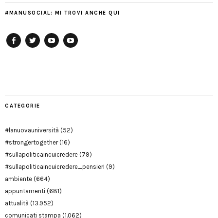
#MANUSOCIAL: MI TROVI ANCHE QUI
Facebook
Twitter
YouTube
YouTube
Manu
PD
Modena
CATEGORIE
#lanuovauniversità
(52)
#strongertogether
(16)
#sullapoliticaincuicredere
(79)
#sullapoliticaincuicredere_pensieri
(9)
ambiente
(664)
appuntamenti
(681)
attualità
(13.952)
comunicati stampa
(1.062)