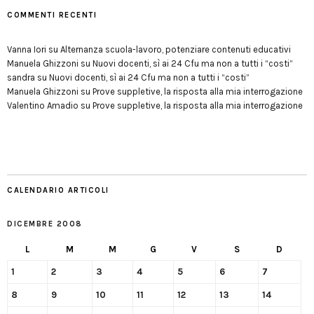
COMMENTI RECENTI
Vanna Iori
su
Alternanza scuola-lavoro, potenziare contenuti educativi
Manuela Ghizzoni
su
Nuovi docenti, sì ai 24 Cfu ma non a tutti i “costi”
sandra
su
Nuovi docenti, sì ai 24 Cfu ma non a tutti i “costi”
Manuela Ghizzoni
su
Prove suppletive, la risposta alla mia interrogazione
Valentino Amadio
su
Prove suppletive, la risposta alla mia interrogazione
CALENDARIO ARTICOLI
DICEMBRE 2008
L
M
M
G
V
S
D
1
2
3
4
5
6
7
8
9
10
11
12
13
14