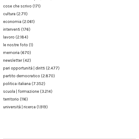
cose che scrivo
(171)
cultura
(2.711)
economia
(2.061)
interventi
(176)
lavoro
(2.184)
le nostre foto
(1)
memoria
(670)
newsletter
(42)
pari opportunità | diritti
(2.477)
partito democratico
(2.870)
politica italiana
(7.352)
scuola | formazione
(3.214)
territorio
(116)
università | ricerca
(1.919)