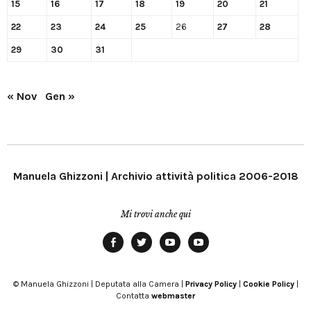
15
16
17
18
19
20
21
22
23
24
25
26
27
28
29
30
31
« Nov
Gen »
Manuela Ghizzoni | Archivio attività politica 2006-2018
Mi trovi anche qui
Facebook
Twitter
YouTube
YouTube
Manu
PD
Modena
© Manuela Ghizzoni | Deputata alla Camera |
Privacy Policy
|
Cookie Policy
|
Contatta
webmaster