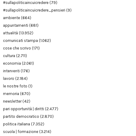
#sullapoliticaincuicredere
(79)
#sullapoliticaincuicredere_pensieri
(9)
ambiente
(664)
appuntamenti
(681)
attualità
(13.952)
comunicati stampa
(1.062)
cose che scrivo
(171)
cultura
(2.711)
economia
(2.061)
interventi
(176)
lavoro
(2.184)
le nostre foto
(1)
memoria
(670)
newsletter
(42)
pari opportunità | diritti
(2.477)
partito democratico
(2.870)
politica italiana
(7.352)
scuola | formazione
(3.214)