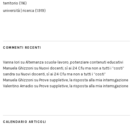
territorio
(116)
università | ricerca
(1.919)
COMMENTI RECENTI
Vanna Iori
su
Alternanza scuola-lavoro, potenziare contenuti educativi
Manuela Ghizzoni
su
Nuovi docenti, sì ai 24 Cfu ma non a tutti i “costi”
sandra
su
Nuovi docenti, sì ai 24 Cfu ma non a tutti i “costi”
Manuela Ghizzoni
su
Prove suppletive, la risposta alla mia interrogazione
Valentino Amadio
su
Prove suppletive, la risposta alla mia interrogazione
CALENDARIO ARTICOLI