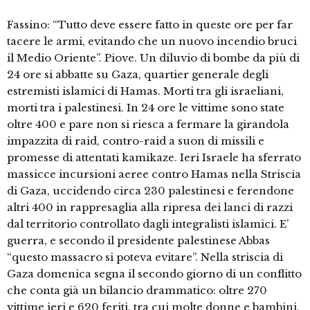
Fassino: “Tutto deve essere fatto in queste ore per far
tacere le armi, evitando che un nuovo incendio bruci
il Medio Oriente”. Piove. Un diluvio di bombe da più di
24 ore si abbatte su Gaza, quartier generale degli
estremisti islamici di Hamas. Morti tra gli israeliani,
morti tra i palestinesi. In 24 ore le vittime sono state
oltre 400 e pare non si riesca a fermare la girandola
impazzita di raid, contro-raid a suon di missili e
promesse di attentati kamikaze. Ieri Israele ha sferrato
massicce incursioni aeree contro Hamas nella Striscia
di Gaza, uccidendo circa 230 palestinesi e ferendone
altri 400 in rappresaglia alla ripresa dei lanci di razzi
dal territorio controllato dagli integralisti islamici. E’
guerra, e secondo il presidente palestinese Abbas
“questo massacro si poteva evitare”. Nella striscia di
Gaza domenica segna il secondo giorno di un conflitto
che conta già un bilancio drammatico: oltre 270
vittime ieri e 620 feriti, tra cui molte donne e bambini.