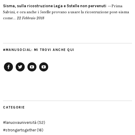
Sisma, sulla ricostruzione Lega e 5stelle non pervenuti
Prima
Salvini, e ora anche i 5stelle provano a usare la ricostruzione post-sisma
come...
22 Febbraio 2018
#MANUSOCIAL: MI TROVI ANCHE QUI
Facebook
Twitter
YouTube
YouTube
Manu
PD
Modena
CATEGORIE
#lanuovauniversità
(52)
#strongertogether
(16)