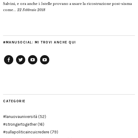
Salvini, e ora anche i 5stelle provano a usare la ricostruzione post-sisma
come...
22 Febbraio 2018
#MANUSOCIAL: MI TROVI ANCHE QUI
Facebook
Twitter
YouTube
YouTube
Manu
PD
Modena
CATEGORIE
#lanuovauniversità
(52)
#strongertogether
(16)
#sullapoliticaincuicredere
(79)