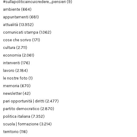
#sullapoliticaincuicredere_pensieri
(9)
ambiente
(664)
appuntamenti
(681)
attualità
(13.952)
comunicati stampa
(1.062)
cose che scrivo
(171)
cultura
(2.711)
economia
(2.061)
interventi
(176)
lavoro
(2.184)
le nostre foto
(1)
memoria
(670)
newsletter
(42)
pari opportunità | diritti
(2.477)
partito democratico
(2.870)
politica italiana
(7.352)
scuola | formazione
(3.214)
territorio
(116)