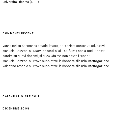
università | ricerca
(1.919)
COMMENTI RECENTI
Vanna Iori
su
Alternanza scuola-lavoro, potenziare contenuti educativi
Manuela Ghizzoni
su
Nuovi docenti, sì ai 24 Cfu ma non a tutti i “costi”
sandra
su
Nuovi docenti, sì ai 24 Cfu ma non a tutti i “costi”
Manuela Ghizzoni
su
Prove suppletive, la risposta alla mia interrogazione
Valentino Amadio
su
Prove suppletive, la risposta alla mia interrogazione
CALENDARIO ARTICOLI
DICEMBRE 2008