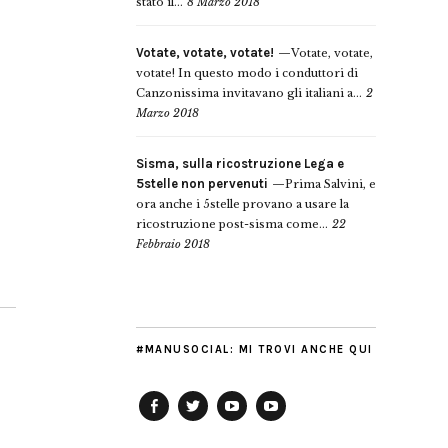
stato il...
8 Marzo 2018
Votate, votate, votate!
Votate, votate,
votate! In questo modo i conduttori di
Canzonissima invitavano gli italiani a...
2
Marzo 2018
Sisma, sulla ricostruzione Lega e
5stelle non pervenuti
Prima Salvini, e
ora anche i 5stelle provano a usare la
ricostruzione post-sisma come...
22
Febbraio 2018
#MANUSOCIAL: MI TROVI ANCHE QUI
Facebook
Twitter
YouTube
YouTube
Manu
PD