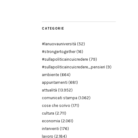
Modena
CATEGORIE
#lanuovauniversità
(52)
#strongertogether
(16)
#sullapoliticaincuicredere
(79)
#sullapoliticaincuicredere_pensieri
(9)
ambiente
(664)
appuntamenti
(681)
attualità
(13.952)
comunicati stampa
(1.062)
cose che scrivo
(171)
cultura
(2.711)
economia
(2.061)
interventi
(176)
lavoro
(2.184)