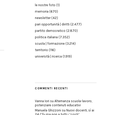
le nostre foto
(1)
memoria
(670)
newsletter
(42)
pari opportunità | diritti
(2.477)
partito democratico
(2.870)
politica italiana
(7.352)
scuola | formazione
(3.214)
territorio
(116)
università | ricerca
(1.919)
COMMENTI RECENTI
Vanna Iori
su
Alternanza scuola-lavoro,
potenziare contenuti educativi
Manuela Ghizzoni
su
Nuovi docenti, sì ai
24 Cfu ma non a tutti i “costi”