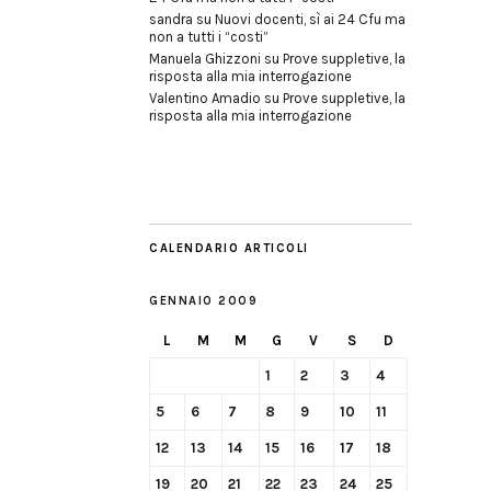
sandra
su
Nuovi docenti, sì ai 24 Cfu ma
non a tutti i “costi”
Manuela Ghizzoni
su
Prove suppletive, la
risposta alla mia interrogazione
Valentino Amadio
su
Prove suppletive, la
risposta alla mia interrogazione
CALENDARIO ARTICOLI
GENNAIO 2009
L
M
M
G
V
S
D
1
2
3
4
5
6
7
8
9
10
11
12
13
14
15
16
17
18
19
20
21
22
23
24
25