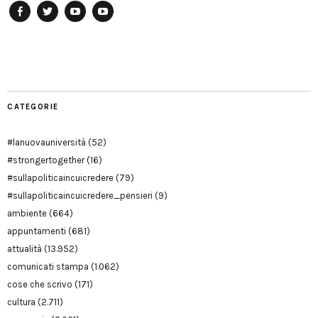
Facebook
Twitter
YouTube
YouTube
Manu
PD
Modena
CATEGORIE
#lanuovauniversità
(52)
#strongertogether
(16)
#sullapoliticaincuicredere
(79)
#sullapoliticaincuicredere_pensieri
(9)
ambiente
(664)
appuntamenti
(681)
attualità
(13.952)
comunicati stampa
(1.062)
cose che scrivo
(171)
cultura
(2.711)