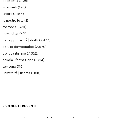
economia
(2.061)
interventi
(176)
lavoro
(2.184)
le nostre foto
(1)
memoria
(670)
newsletter
(42)
pari opportunità | diritti
(2.477)
partito democratico
(2.870)
politica italiana
(7.352)
scuola | formazione
(3.214)
territorio
(116)
università | ricerca
(1.919)
COMMENTI RECENTI