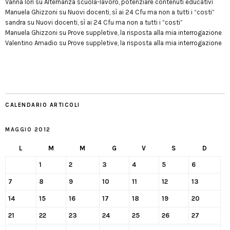
Vanna Iori
su
Alternanza scuola-lavoro, potenziare contenuti educativi
Manuela Ghizzoni
su
Nuovi docenti, sì ai 24 Cfu ma non a tutti i “costi”
sandra
su
Nuovi docenti, sì ai 24 Cfu ma non a tutti i “costi”
Manuela Ghizzoni
su
Prove suppletive, la risposta alla mia interrogazione
Valentino Amadio
su
Prove suppletive, la risposta alla mia interrogazione
CALENDARIO ARTICOLI
MAGGIO 2012
L
M
M
G
V
S
D
1
2
3
4
5
6
7
8
9
10
11
12
13
14
15
16
17
18
19
20
21
22
23
24
25
26
27