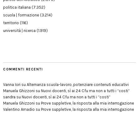
politica italiana
(7.352)
scuola | formazione
(3.214)
territorio
(116)
università | ricerca
(1.919)
COMMENTI RECENTI
Vanna Iori
su
Alternanza scuola-lavoro, potenziare contenuti educativi
Manuela Ghizzoni
su
Nuovi docenti, sì ai 24 Cfu ma non a tutti i “costi”
sandra
su
Nuovi docenti, sì ai 24 Cfu ma non a tutti i “costi”
Manuela Ghizzoni
su
Prove suppletive, la risposta alla mia interrogazione
Valentino Amadio
su
Prove suppletive, la risposta alla mia interrogazione