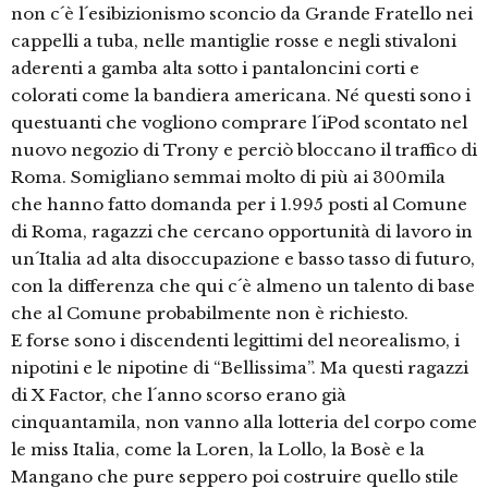
non c´è l´esibizionismo sconcio da Grande Fratello nei
cappelli a tuba, nelle mantiglie rosse e negli stivaloni
aderenti a gamba alta sotto i pantaloncini corti e
colorati come la bandiera americana. Né questi sono i
questuanti che vogliono comprare l´iPod scontato nel
nuovo negozio di Trony e perciò bloccano il traffico di
Roma. Somigliano semmai molto di più ai 300mila
che hanno fatto domanda per i 1.995 posti al Comune
di Roma, ragazzi che cercano opportunità di lavoro in
un´Italia ad alta disoccupazione e basso tasso di futuro,
con la differenza che qui c´è almeno un talento di base
che al Comune probabilmente non è richiesto.
E forse sono i discendenti legittimi del neorealismo, i
nipotini e le nipotine di “Bellissima”. Ma questi ragazzi
di X Factor, che l´anno scorso erano già
cinquantamila, non vanno alla lotteria del corpo come
le miss Italia, come la Loren, la Lollo, la Bosè e la
Mangano che pure seppero poi costruire quello stile