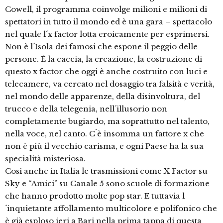
Cowell, il programma coinvolge milioni e milioni di
spettatori in tutto il mondo ed è una gara – spettacolo
nel quale l´x factor lotta eroicamente per esprimersi.
Non è l´Isola dei famosi che espone il peggio delle
persone. È la caccia, la creazione, la costruzione di
questo x factor che oggi è anche costruito con luci e
telecamere, va cercato nel dosaggio tra falsità e verità,
nel mondo delle apparenze, della disinvoltura, del
trucco e della telegenia, nell´illusorio non
completamente bugiardo, ma soprattutto nel talento,
nella voce, nel canto. C´è insomma un fattore x che
non è più il vecchio carisma, e ogni Paese ha la sua
specialità misteriosa.
Così anche in Italia le trasmissioni come X Factor su
Sky e “Amici” su Canale 5 sono scuole di formazione
che hanno prodotto molte pop star. E tuttavia l
´inquietante affollamento multicolore e polifonico che
è già esploso ieri a Bari nella prima tappa di questa