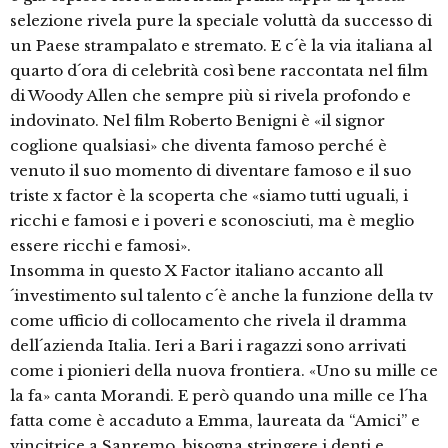
selezione rivela pure la speciale voluttà da successo di
un Paese strampalato e stremato. E c´è la via italiana al
quarto d´ora di celebrità così bene raccontata nel film
di Woody Allen che sempre più si rivela profondo e
indovinato. Nel film Roberto Benigni è «il signor
coglione qualsiasi» che diventa famoso perché è
venuto il suo momento di diventare famoso e il suo
triste x factor è la scoperta che «siamo tutti uguali, i
ricchi e famosi e i poveri e sconosciuti, ma è meglio
essere ricchi e famosi».
Insomma in questo X Factor italiano accanto all
´investimento sul talento c´è anche la funzione della tv
come ufficio di collocamento che rivela il dramma
dell´azienda Italia. Ieri a Bari i ragazzi sono arrivati
come i pionieri della nuova frontiera. «Uno su mille ce
la fa» canta Morandi. E però quando una mille ce l´ha
fatta come è accaduto a Emma, laureata da “Amici” e
vincitrice a Sanremo, bisogna stringere i denti e