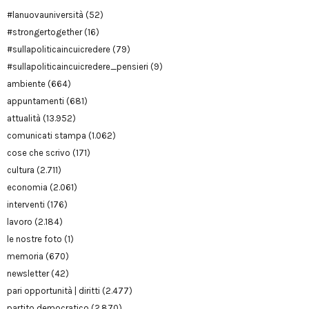
#lanuovauniversità
(52)
#strongertogether
(16)
#sullapoliticaincuicredere
(79)
#sullapoliticaincuicredere_pensieri
(9)
ambiente
(664)
appuntamenti
(681)
attualità
(13.952)
comunicati stampa
(1.062)
cose che scrivo
(171)
cultura
(2.711)
economia
(2.061)
interventi
(176)
lavoro
(2.184)
le nostre foto
(1)
memoria
(670)
newsletter
(42)
pari opportunità | diritti
(2.477)
partito democratico
(2.870)