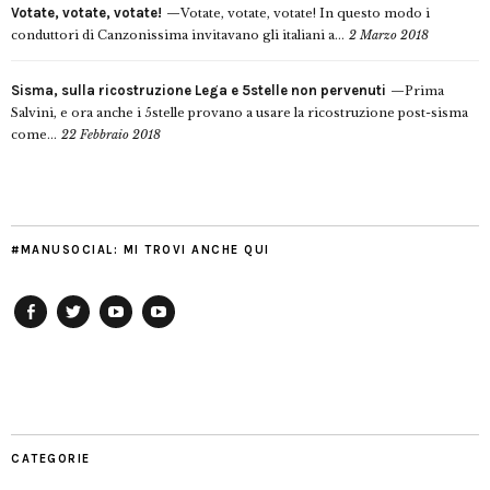
Votate, votate, votate!
Votate, votate, votate! In questo modo i
conduttori di Canzonissima invitavano gli italiani a...
2 Marzo 2018
Sisma, sulla ricostruzione Lega e 5stelle non pervenuti
Prima
Salvini, e ora anche i 5stelle provano a usare la ricostruzione post-sisma
come...
22 Febbraio 2018
#MANUSOCIAL: MI TROVI ANCHE QUI
Facebook
Twitter
YouTube
YouTube
Manu
PD
Modena
CATEGORIE