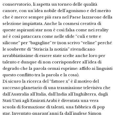
conservatorio, li aspetta un torneo delle qualità
canore, con un´idea nobile dell´agonismo e del merito
che è merce sempre più rara nel Paese lazzarone della
selezione impiattata. Anche la cosmesi creativa di
queste aspiranti star non è così falsa come nei reality
né è così pataccara come nelle sfide “culi e tette e
silicone” per “bagagline” tv (non scrivo “veline” perché
le soubrette di “Striscia la notizia” rivendicano
arrabbiatissime di essere state scelte anche loro per
talento e dunque di non corrispondere all´idea di
degrado che la parola ormai esprime: affido ai linguisti
questo conflitto tra la parola e la cosa).
Di sicuro la ricerca del “fattore x” è il motivo del
successo planetario di una trasmissione televisiva che
dall´Australia all´Italia, dall´India all´Inghilterra, dagli
Stati Unti agli Emirati Arabi è diventata una vera
scuola di formazione di talenti, una fabbrica di pop
star. Inventato quarant´anni fa dall´inglese Simon