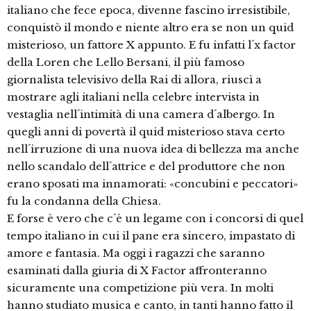
italiano che fece epoca, divenne fascino irresistibile,
conquistò il mondo e niente altro era se non un quid
misterioso, un fattore X appunto. E fu infatti l´x factor
della Loren che Lello Bersani, il più famoso
giornalista televisivo della Rai di allora, riuscì a
mostrare agli italiani nella celebre intervista in
vestaglia nell´intimità di una camera d´albergo. In
quegli anni di povertà il quid misterioso stava certo
nell´irruzione di una nuova idea di bellezza ma anche
nello scandalo dell´attrice e del produttore che non
erano sposati ma innamorati: «concubini e peccatori»
fu la condanna della Chiesa.
E forse è vero che c´è un legame con i concorsi di quel
tempo italiano in cui il pane era sincero, impastato di
amore e fantasia. Ma oggi i ragazzi che saranno
esaminati dalla giuria di X Factor affronteranno
sicuramente una competizione più vera. In molti
hanno studiato musica e canto, in tanti hanno fatto il