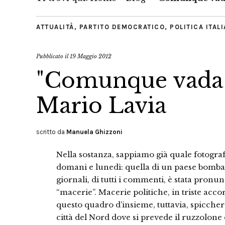
ATTUALITÀ
,
PARTITO DEMOCRATICO
,
POLITICA ITAL
Pubblicato il
19 Maggio 2012
"Comunque vada s
Mario Lavia
scritto da
Manuela Ghizzoni
Nella sostanza, sappiamo già quale fotografia
domani e lunedì: quella di un paese bombard
giornali, di tutti i commenti, è stata pronu
“macerie”. Macerie politiche, in triste ac
questo quadro d’insieme, tuttavia, spicche
città del Nord dove si prevede il ruzzolon