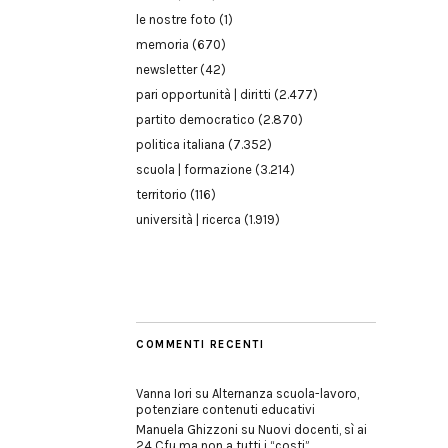
le nostre foto
(1)
memoria
(670)
newsletter
(42)
pari opportunità | diritti
(2.477)
partito democratico
(2.870)
politica italiana
(7.352)
scuola | formazione
(3.214)
territorio
(116)
università | ricerca
(1.919)
COMMENTI RECENTI
Vanna Iori
su
Alternanza scuola-lavoro,
potenziare contenuti educativi
Manuela Ghizzoni
su
Nuovi docenti, sì ai
24 Cfu ma non a tutti i “costi”