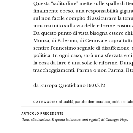
Questa “solitudine” mette sulle spalle di Be
finalmente coeso, una responsabilità gigant
sul non facile compito di assicurare la te
innanzi tutto sulla via delle riforme costituz
Da questo punto di vista bisogna essere chia
Monza, di Palermo, di Genova e soprattutto
sentire l’ennesimo segnale di disaffezione, s
politica. In ogni caso, sarà una sferzata e
la cosa da fare è una sola: le riforme. Dunq
traccheggiamenti. Parma o non Parma, il 
da Europa Quotidiano 19.05.12
attualità
,
partito democratico
,
politica ital
CATEGORIE:
ARTICOLO PRECEDENTE
"Imu, alta tensione. E spunta la tassa su cani e gatti", di Giuseppe Vespo