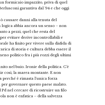
 un formicaio impazzito, priva di quel
 Berlusconi garantiva dal ’94 e che oggi
ò causare danni alla tenuta del
 logica abbia ancora un senso – non
nto a pezzi, quel che resta del
er evitare derive incontrollabili e
rale ha finito per vivere sulla disfida di
rica di storia e cultura debba essere il
no politico fra i più rozzi degli ultimi
to nel buio. Ironie della politica. C’è
dir così, la marea montante. E non
a perché è rimasta l’unica forza
a per governare questo paese malato.
l Pd nel cercare di ricostruire un filo
ola non è enfatica – della salvezza