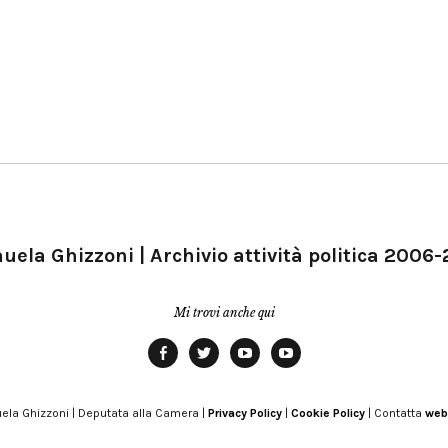
ela Ghizzoni | Archivio attività politica 2006
Mi trovi anche qui
Facebook
Twitter
YouTube
YouTube
Manu
PD
Modena
ela Ghizzoni | Deputata alla Camera |
Privacy Policy
|
Cookie Policy
| Contatta
web