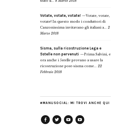
stato il...
8 Marzo 2018
Votate, votate, votate!
Votate, votate,
votate! In questo modo i conduttori di
Canzonissima invitavano gli italiani a...
2
Marzo 2018
Sisma, sulla ricostruzione Lega e
5stelle non pervenuti
Prima Salvini, e
ora anche i 5stelle provano a usare la
ricostruzione post-sisma come...
22
Febbraio 2018
#MANUSOCIAL: MI TROVI ANCHE QUI
Facebook
Twitter
YouTube
YouTube
Manu
PD