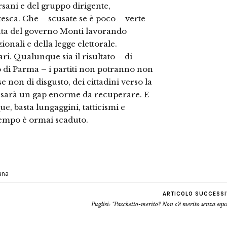
rsani e del gruppo dirigente,
esca. Che – scusate se è poco – verte
nuta del governo Monti lavorando
ionali e della legge elettorale.
ri. Qualunque sia il risultato – di
 di Parma – i partiti non potranno non
e non di disgusto, dei cittadini verso la
 ci sarà un gap enorme da recuperare. E
ue, basta lungaggini, tatticismi e
tempo è ormai scaduto.
iana
ARTICOLO SUCCESS
Puglisi: "Pacchetto-merito? Non c'è merito senza equ