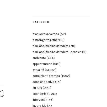
Modena
CATEGORIE
#lanuovauniversità
(52)
#strongertogether
(16)
#sullapoliticaincuicredere
(79)
#sullapoliticaincuicredere_pensieri
(9)
ambiente
(664)
appuntamenti
(681)
attualità
(13.952)
comunicati stampa
(1.062)
cose che scrivo
(171)
cultura
(2.711)
IVO
economia
(2.061)
ità"
interventi
(176)
lavoro
(2.184)