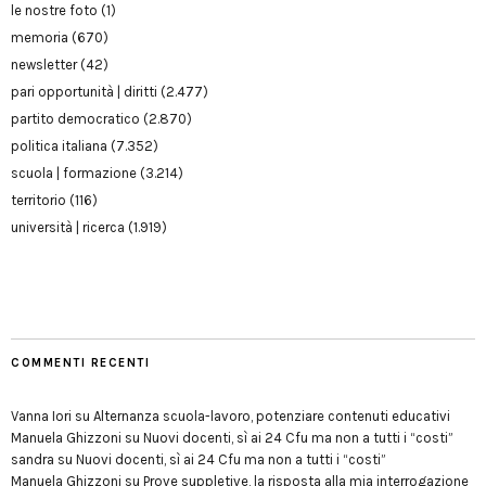
le nostre foto
(1)
memoria
(670)
newsletter
(42)
pari opportunità | diritti
(2.477)
partito democratico
(2.870)
politica italiana
(7.352)
scuola | formazione
(3.214)
territorio
(116)
università | ricerca
(1.919)
COMMENTI RECENTI
Vanna Iori
su
Alternanza scuola-lavoro, potenziare contenuti educativi
Manuela Ghizzoni
su
Nuovi docenti, sì ai 24 Cfu ma non a tutti i “costi”
sandra
su
Nuovi docenti, sì ai 24 Cfu ma non a tutti i “costi”
Manuela Ghizzoni
su
Prove suppletive, la risposta alla mia interrogazione