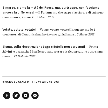
8 marzo, siamo la metà del Paese, ma, purtroppo, non facciamo
ancora la differenza!
Il Parlamento che sta per lasciare, e di cui sono
componente, è stato il...
8 Marzo 2018
Votate, votate, votate!
Votate, votate, votate! In questo modo i
conduttori di Canzonissima invitavano gli italiani a...
2 Marzo 2018
Sisma, sulla ricostruzione Lega e 5stelle non pervenuti
Prima
Salvini, e ora anche i 5stelle provano a usare la ricostruzione post-sisma
come...
22 Febbraio 2018
#MANUSOCIAL: MI TROVI ANCHE QUI
Facebook
Twitter
YouTube
YouTube
Manu
PD