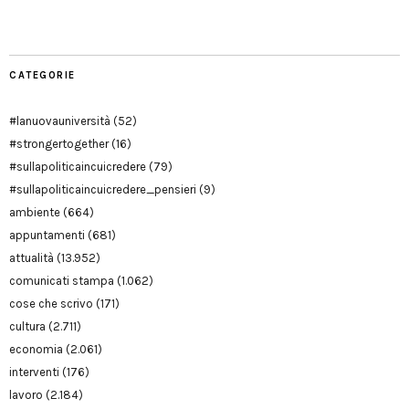
Modena
CATEGORIE
#lanuovauniversità
(52)
#strongertogether
(16)
#sullapoliticaincuicredere
(79)
#sullapoliticaincuicredere_pensieri
(9)
ambiente
(664)
appuntamenti
(681)
attualità
(13.952)
comunicati stampa
(1.062)
cose che scrivo
(171)
cultura
(2.711)
economia
(2.061)
interventi
(176)
lavoro
(2.184)