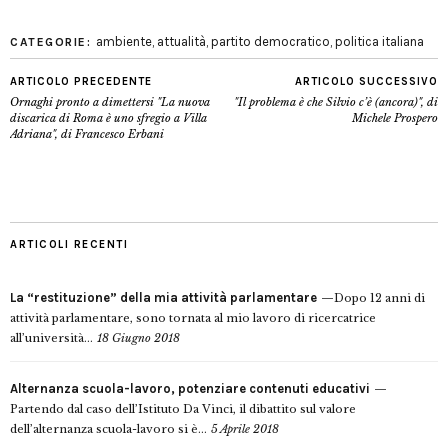
ambiente
,
attualità
,
partito democratico
,
politica italiana
CATEGORIE:
ARTICOLO PRECEDENTE
ARTICOLO SUCCESSIVO
Ornaghi pronto a dimettersi "La nuova
"Il problema è che Silvio c’è (ancora)", di
discarica di Roma è uno sfregio a Villa
Michele Prospero
Adriana", di Francesco Erbani
ARTICOLI RECENTI
La “restituzione” della mia attività parlamentare
Dopo 12 anni di
attività parlamentare, sono tornata al mio lavoro di ricercatrice
all’università...
18 Giugno 2018
Alternanza scuola-lavoro, potenziare contenuti educativi
Partendo dal caso dell’Istituto Da Vinci, il dibattito sul valore
dell’alternanza scuola-lavoro si è...
5 Aprile 2018