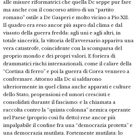
alle misure riformatrici che quella Dc seppe pur fare
ma anche con il concorso attivo di un “partito
romano” ostile a De Gasperi e molto vicino a Pio XII.
Il quadro era reso ancor più aspro dal clima e dal
vissuto della guerra fredda: agli uni e agli altri, in
totale sincerità, la vittoria dell’avversario appariva una
vera catastrofe, coincidente con la scomparsa del
proprio mondo e dei propri valori. E foriera di
drammatici rischi internazionali, come il calare della
“Cortina di ferro” e poi la guerra di Corea vennero a
confermare. Attorno alla Dc si saldarono
ulteriormente in quel clima anche apparati e culture
dello Stato, propensioni ed umori cresciuti e
consolidati durante il fascismo: e la chiamata a
raccolta contro la “quinta colonna” nemica operante
nel Paese (proprio così fu detto) rese ancor più
impalpabile il confine fra una “democrazia protetta” e
una democrazia mutilata. Fortemente mutilata: lo