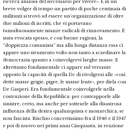
ricerca ansiosa del necessario per vivere». E in un
breve volger di tempo un partito di poche centinaia di
militanti si trovò ad essere un’organizzazione di oltre
due milioni di iscritti, che vi portavano
tumultuosamente istanze radicali di rinnovamento. È
stata evocata spesso, e con buone ragioni, la
“doppiezza comunista” ma alla lunga distanza essa ci
appare uno strumento volto non tanto a scardinare la
democrazia quanto a coinvolgervi larghe masse. E
altrettanto fondamentale ci appare sul versante
opposto la capacità di quella Dc di rivolgersi alle «così
dette masse grigie, pigre, le masse lente», per dirla con
De Gasperi. Era fondamentale coinvolgerle nella
costruzione della Repubblica: per contrapporle alle
sinistre, certo, ma anche per sottrarle alla disastrosa
influenza della destra qualunquista e monarchica, se
non fascista. Rischio concretissimo fra il 1946 e il 1947
e poi di nuovo nei primi anni Cinquanta, in reazione