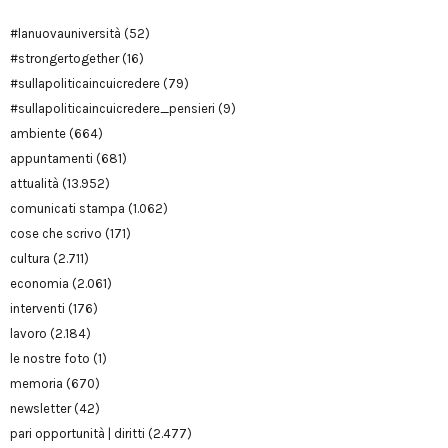
#lanuovauniversità
(52)
#strongertogether
(16)
#sullapoliticaincuicredere
(79)
#sullapoliticaincuicredere_pensieri
(9)
ambiente
(664)
appuntamenti
(681)
attualità
(13.952)
comunicati stampa
(1.062)
cose che scrivo
(171)
cultura
(2.711)
economia
(2.061)
interventi
(176)
lavoro
(2.184)
le nostre foto
(1)
memoria
(670)
newsletter
(42)
pari opportunità | diritti
(2.477)