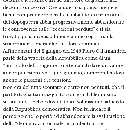
Ottanta e Novanta e al suo ulteriore degradare nei
decenni successivi? Ove a questo si ponga mente è
facile comprendere perché il dibattito sui primi anni
del dopoguerra abbia progressivamente abbandonato
le controversie sulle “occasioni perdute” e si sia
trovato quasi insensibilmente a interrogarsi sulla
straordinaria opera che fu allora compiuta.
All’indomani del 2 giugno del 1946 Piero Calamandrei
parlò della vittoria della Repubblica come di un
“miracolo della ragione”: si è tentati di dare un valore
ancor più estensivo a quel giudizio, comprendendovi
anche le passioni e le tensioni.
Non era del tutto scontato, e certo non per tutti, che il
partito togliattiano, segnato com’era dal leninismo-
stalinismo, sarebbe diventato un solidissimo baluardo
della Repubblica democratica. Non fu lineare il
percorso che lo portò ad abbandonare la svalutazione
della “democrazia formale” e ad identificare