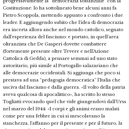
progressivamente la “democrazia sostanziale” con la
Costituzione: lo ha sottolineato bene alcuni anni fa
Pietro Scoppola, mettendo appunto a confronto i due
leader. E aggiungendo subito che l’idea di democrazia
era incerta allora anche nel mondo cattolico, segnato
dall’esperienza del fascismo: e portato, in quell’area
oltranzista che De Gasperi dovette combattere
(fortemente presente oltre Tevere e nell’Azione
Cattolica di Gedda), a pensare semmai ad uno stato
autoritario, più simile al Portogallo salazariano che
alle democrazie occidentali. Si aggiunga che poco si
prestava ad una “pedagogia democratica” l’Italia che
usciva dal fascismo e dalla guerra. «Il volto della patria
aveva qualcosa di apocalittico», ha scritto lo stesso
Togliatti evocando quel che vide giungendovi dall’Urss
nel marzo del 1944: «I corpi e gli animi erano malati
come per una febbre in cui si mescolavano la
stanchezza, l’affanno per il presente e per il futuro, la