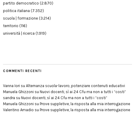
partito democratico
(2.870)
politica italiana
(7.352)
scuola | formazione
(3.214)
territorio
(116)
università | ricerca
(1.919)
COMMENTI RECENTI
Vanna Iori
su
Alternanza scuola-lavoro, potenziare contenuti educativi
Manuela Ghizzoni
su
Nuovi docenti, sì ai 24 Cfu ma non a tutti i “costi”
sandra
su
Nuovi docenti, sì ai 24 Cfu ma non a tutti i “costi”
Manuela Ghizzoni
su
Prove suppletive, la risposta alla mia interrogazione
Valentino Amadio
su
Prove suppletive, la risposta alla mia interrogazione