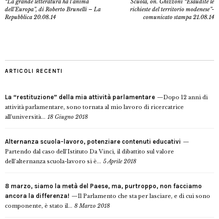
“La grande letteratura ha l’anima
Scuola, on. Ghizzoni “Esaudite le
dell’Europa”, di Roberto Brunelli – La
richieste del territorio modenese”-
Repubblica 20.08.14
comunicato stampa 21.08.14
ARTICOLI RECENTI
La “restituzione” della mia attività parlamentare
Dopo 12 anni di
attività parlamentare, sono tornata al mio lavoro di ricercatrice
all’università...
18 Giugno 2018
Alternanza scuola-lavoro, potenziare contenuti educativi
Partendo dal caso dell’Istituto Da Vinci, il dibattito sul valore
dell’alternanza scuola-lavoro si è...
5 Aprile 2018
8 marzo, siamo la metà del Paese, ma, purtroppo, non facciamo
ancora la differenza!
Il Parlamento che sta per lasciare, e di cui sono
componente, è stato il...
8 Marzo 2018