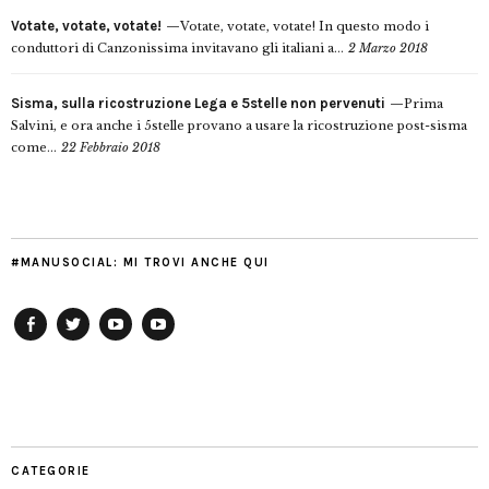
Votate, votate, votate!
Votate, votate, votate! In questo modo i
conduttori di Canzonissima invitavano gli italiani a...
2 Marzo 2018
Sisma, sulla ricostruzione Lega e 5stelle non pervenuti
Prima
Salvini, e ora anche i 5stelle provano a usare la ricostruzione post-sisma
come...
22 Febbraio 2018
#MANUSOCIAL: MI TROVI ANCHE QUI
Facebook
Twitter
YouTube
YouTube
Manu
PD
Modena
CATEGORIE