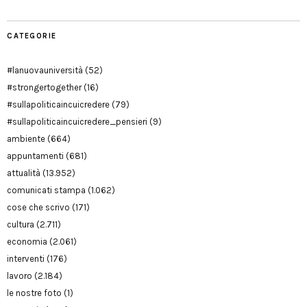
CATEGORIE
#lanuovauniversità
(52)
#strongertogether
(16)
#sullapoliticaincuicredere
(79)
#sullapoliticaincuicredere_pensieri
(9)
ambiente
(664)
appuntamenti
(681)
attualità
(13.952)
comunicati stampa
(1.062)
cose che scrivo
(171)
cultura
(2.711)
economia
(2.061)
interventi
(176)
lavoro
(2.184)
le nostre foto
(1)