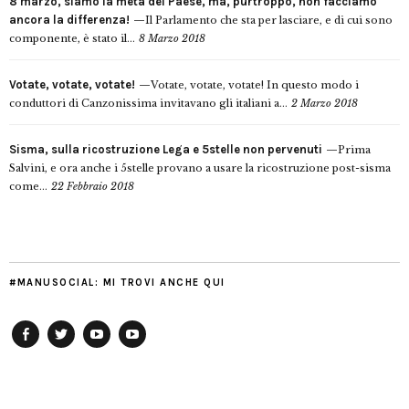
8 marzo, siamo la metà del Paese, ma, purtroppo, non facciamo
ancora la differenza!
Il Parlamento che sta per lasciare, e di cui sono
componente, è stato il...
8 Marzo 2018
Votate, votate, votate!
Votate, votate, votate! In questo modo i
conduttori di Canzonissima invitavano gli italiani a...
2 Marzo 2018
Sisma, sulla ricostruzione Lega e 5stelle non pervenuti
Prima
Salvini, e ora anche i 5stelle provano a usare la ricostruzione post-sisma
come...
22 Febbraio 2018
#MANUSOCIAL: MI TROVI ANCHE QUI
Facebook
Twitter
YouTube
YouTube
Manu
PD
Modena