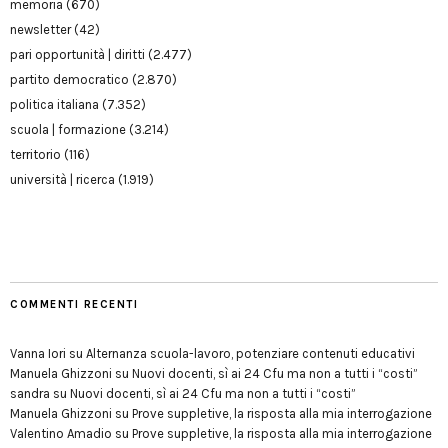
memoria
(670)
newsletter
(42)
pari opportunità | diritti
(2.477)
partito democratico
(2.870)
politica italiana
(7.352)
scuola | formazione
(3.214)
territorio
(116)
università | ricerca
(1.919)
COMMENTI RECENTI
Vanna Iori
su
Alternanza scuola-lavoro, potenziare contenuti educativi
Manuela Ghizzoni
su
Nuovi docenti, sì ai 24 Cfu ma non a tutti i “costi”
sandra
su
Nuovi docenti, sì ai 24 Cfu ma non a tutti i “costi”
Manuela Ghizzoni
su
Prove suppletive, la risposta alla mia interrogazione
Valentino Amadio
su
Prove suppletive, la risposta alla mia interrogazione