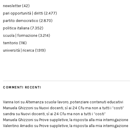
newsletter
(42)
pari opportunità | diritti
(2.477)
partito democratico
(2.870)
politica italiana
(7.352)
scuola | formazione
(3.214)
territorio
(116)
università | ricerca
(1.919)
COMMENTI RECENTI
Vanna Iori
su
Alternanza scuola-lavoro, potenziare contenuti educativi
Manuela Ghizzoni
su
Nuovi docenti, sì ai 24 Cfu ma non a tutti i “costi”
sandra
su
Nuovi docenti, sì ai 24 Cfu ma non a tutti i “costi”
Manuela Ghizzoni
su
Prove suppletive, la risposta alla mia interrogazione
Valentino Amadio
su
Prove suppletive, la risposta alla mia interrogazione