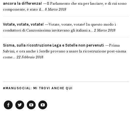
ancora la differenza!
Il Parlamento che sta per lasciare, e di cui sono
componente, è stato il...
8 Marzo 2018
Votate, votate, votate!
Votate, votate, votate! In questo modo i
conduttori di Canzonissima invitavano gli italiani a...
2 Marzo 2018
Sisma, sulla ricostruzione Lega e 5stelle non pervenuti
Prima
Salvini, e ora anche i 5stelle provano a usare la ricostruzione post-sisma
come...
22 Febbraio 2018
#MANUSOCIAL: MI TROVI ANCHE QUI
Facebook
Twitter
YouTube
YouTube
Manu
PD
Modena