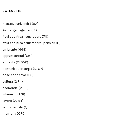
CATEGORIE
#lanuovauniversità
(52)
#strongertogether
(16)
#sullapoliticaincuicredere
(79)
#sullapoliticaincuicredere_pensieri
(9)
ambiente
(664)
appuntamenti
(681)
attualità
(13.952)
comunicati stampa
(1.062)
cose che scrivo
(171)
cultura
(2.711)
economia
(2.061)
interventi
(176)
lavoro
(2.184)
le nostre foto
(1)
memoria
(670)