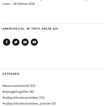
come...
22 Febbraio 2018
#MANUSOCIAL: MI TROVI ANCHE QUI
Facebook
Twitter
YouTube
YouTube
Manu
PD
Modena
CATEGORIE
#lanuovauniversità
(52)
#strongertogether
(16)
#sullapoliticaincuicredere
(79)
#sullapoliticaincuicredere_pensieri
(9)