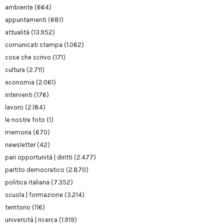
ambiente
(664)
appuntamenti
(681)
attualità
(13.952)
comunicati stampa
(1.062)
cose che scrivo
(171)
cultura
(2.711)
economia
(2.061)
interventi
(176)
lavoro
(2.184)
le nostre foto
(1)
memoria
(670)
newsletter
(42)
pari opportunità | diritti
(2.477)
partito democratico
(2.870)
politica italiana
(7.352)
scuola | formazione
(3.214)
territorio
(116)
università | ricerca
(1.919)