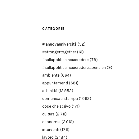
Modena
CATEGORIE
#lanuovauniversità
(52)
#strongertogether
(16)
#sullapoliticaincuicredere
(79)
#sullapoliticaincuicredere_pensieri
(9)
ambiente
(664)
appuntamenti
(681)
attualità
(13.952)
comunicati stampa
(1.062)
cose che scrivo
(171)
cultura
(2.711)
economia
(2.061)
interventi
(176)
lavoro
(2.184)