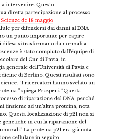
 a intervenire.
Questo
ua diretta partecipazione al processo
 Scienze de 18 maggio
llule per difendersi dai danni al DNA
scono un punto importante per capire
i difesa si trasformano da normali a
oscenze è stato compiuto dall’équipe di
ecolare del Cnr di Pavia, in
ia generale dell’Università di Pavia e
cine di Berlino. Questi risultati sono
l Science. “I ricercatori hanno svelato un
oteina ” spiega Prosperi. “Questa
 processo di riparazione del DNA, perché
imi (insieme ad un’altra proteina, nota
no. Questa localizzazione di p21 non si
e genetiche in cui la riparazione del
 tumorali.” La proteina p21 era già nota
zione cellulare in seguito