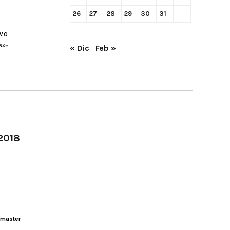
26
27
28
29
30
31
IVO
uno»
« Dic
Feb »
-2018
master