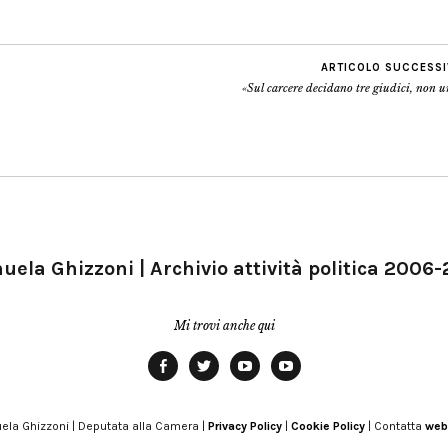
ARTICOLO SUCCESS
«Sul carcere decidano tre giudici, non 
ela Ghizzoni | Archivio attività politica 2006
Mi trovi anche qui
Facebook
Twitter
YouTube
YouTube
Manu
PD
Modena
ela Ghizzoni | Deputata alla Camera |
Privacy Policy
|
Cookie Policy
| Contatta
web