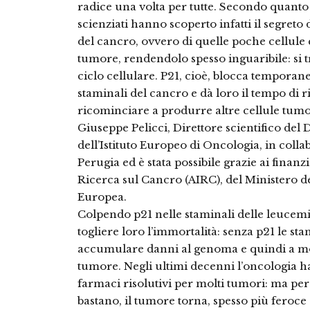
radice una volta per tutte. Secondo quanto ri
scienziati hanno scoperto infatti il segreto 
del cancro, ovvero di quelle poche cellule 
tumore, rendendolo spesso inguaribile: si tra
ciclo cellulare. P21, cioè, blocca temporan
staminali del cancro e dà loro il tempo di 
ricominciare a produrre altre cellule tumor
Giuseppe Pelicci, Direttore scientifico del
dell’Istituto Europeo di Oncologia, in coll
Perugia ed è stata possibile grazie ai finanz
Ricerca sul Cancro (AIRC), del Ministero de
Europea.
Colpendo p21 nelle staminali delle leucemie, 
togliere loro l’immortalità: senza p21 le s
accumulare danni al genoma e quindi a mor
tumore. Negli ultimi decenni l’oncologia ha
farmaci risolutivi per molti tumori: ma pe
bastano, il tumore torna, spesso più feroce