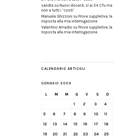
sandra
su
Nuovi docenti, sì ai 24 Cfu ma
non a tutti i “costi”
Manuela Ghizzoni
su
Prove suppletive, la
risposta alla mia interrogazione
Valentino Amadio
su
Prove suppletive, la
risposta alla mia interrogazione
CALENDARIO ARTICOLI
GENNAIO 2009
L
M
M
G
V
S
D
1
2
3
4
5
6
7
8
9
10
11
12
13
14
15
16
17
18
19
20
21
22
23
24
25