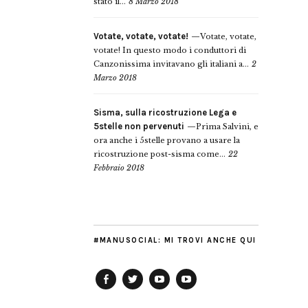
stato il...
8 Marzo 2018
Votate, votate, votate!
Votate, votate,
votate! In questo modo i conduttori di
Canzonissima invitavano gli italiani a...
2
Marzo 2018
Sisma, sulla ricostruzione Lega e
5stelle non pervenuti
Prima Salvini, e
ora anche i 5stelle provano a usare la
ricostruzione post-sisma come...
22
Febbraio 2018
#MANUSOCIAL: MI TROVI ANCHE QUI
Facebook
Twitter
YouTube
YouTube
Manu
PD