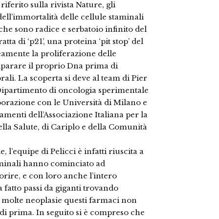
ferito sulla rivista Nature, gli
dell’immortalità delle cellule staminali
che sono radice e serbatoio infinito del
tta di ‘p21’, una proteina ‘pit stop’ del
eamente la proliferazione delle
riparare il proprio Dna prima di
ali. La scoperta si deve al team di Pier
 Dipartimento di oncologia sperimentale
aborazione con le Università di Milano e
iamenti dell’Associazione Italiana per la
lla Salute, di Cariplo e della Comunità
l’equipe di Pelicci è infatti riuscita a
taminali hanno cominciato ad
ire, e con loro anche l’intero
 fatto passi da giganti trovando
r molte neoplasie questi farmaci non
 di prima. In seguito si è compreso che