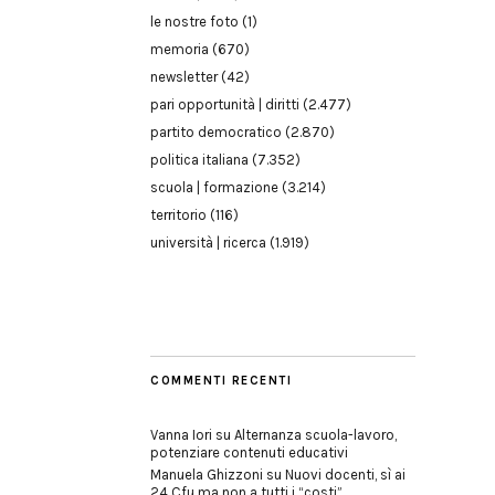
le nostre foto
(1)
memoria
(670)
newsletter
(42)
pari opportunità | diritti
(2.477)
partito democratico
(2.870)
politica italiana
(7.352)
scuola | formazione
(3.214)
territorio
(116)
università | ricerca
(1.919)
COMMENTI RECENTI
Vanna Iori
su
Alternanza scuola-lavoro,
potenziare contenuti educativi
Manuela Ghizzoni
su
Nuovi docenti, sì ai
24 Cfu ma non a tutti i “costi”