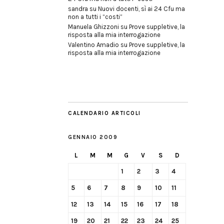
sandra
su
Nuovi docenti, sì ai 24 Cfu ma
non a tutti i “costi”
Manuela Ghizzoni
su
Prove suppletive, la
risposta alla mia interrogazione
Valentino Amadio
su
Prove suppletive, la
risposta alla mia interrogazione
CALENDARIO ARTICOLI
GENNAIO 2009
L
M
M
G
V
S
D
1
2
3
4
5
6
7
8
9
10
11
12
13
14
15
16
17
18
19
20
21
22
23
24
25