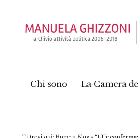
Chi sono
La Camera de
Ti trovi qui:
Home
»
Blog
»
“L’Ue conferma: 