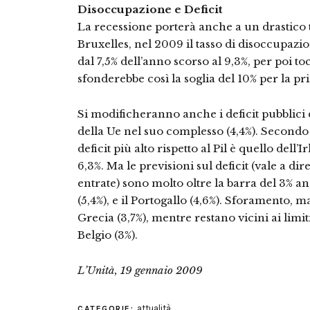
Disoccupazione e Deficit
La recessione porterà anche a un drastico 
Bruxelles, nel 2009 il tasso di disoccupazio
dal 7,5% dell’anno scorso al 9,3%, per poi toc
sfonderebbe così la soglia del 10% per la pr
Si modificheranno anche i deficit pubblici d
della Ue nel suo complesso (4,4%). Secondo l
deficit più alto rispetto al Pil è quello dell’
6,3%. Ma le previsioni sul deficit (vale a di
entrate) sono molto oltre la barra del 3% an
(5,4%), e il Portogallo (4,6%). Sforamento, ma 
Grecia (3,7%), mentre restano vicini ai limit
Belgio (3%).
L’Unità, 19 gennaio 2009
attualità
CATEGORIE: