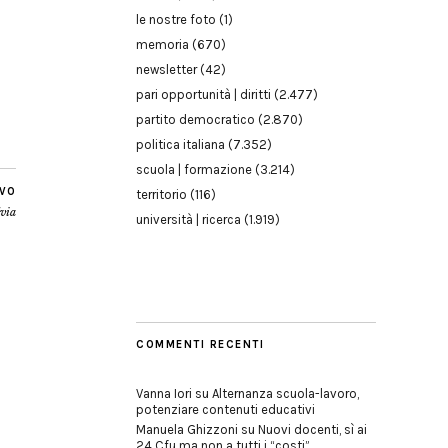
le nostre foto
(1)
memoria
(670)
newsletter
(42)
pari opportunità | diritti
(2.477)
partito democratico
(2.870)
politica italiana
(7.352)
scuola | formazione
(3.214)
IVO
territorio
(116)
lvia
università | ricerca
(1.919)
COMMENTI RECENTI
Vanna Iori
su
Alternanza scuola-lavoro,
potenziare contenuti educativi
Manuela Ghizzoni
su
Nuovi docenti, sì ai
24 Cfu ma non a tutti i “costi”