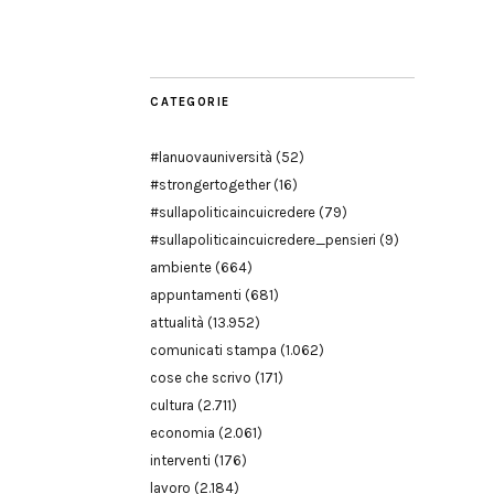
Modena
CATEGORIE
#lanuovauniversità
(52)
#strongertogether
(16)
#sullapoliticaincuicredere
(79)
#sullapoliticaincuicredere_pensieri
(9)
ambiente
(664)
appuntamenti
(681)
attualità
(13.952)
comunicati stampa
(1.062)
cose che scrivo
(171)
cultura
(2.711)
economia
(2.061)
interventi
(176)
lavoro
(2.184)