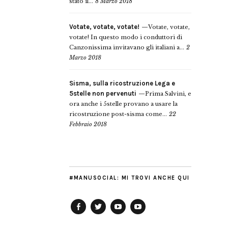
stato il...
8 Marzo 2018
Votate, votate, votate!
Votate, votate,
votate! In questo modo i conduttori di
Canzonissima invitavano gli italiani a...
2
Marzo 2018
Sisma, sulla ricostruzione Lega e
5stelle non pervenuti
Prima Salvini, e
ora anche i 5stelle provano a usare la
ricostruzione post-sisma come...
22
Febbraio 2018
#MANUSOCIAL: MI TROVI ANCHE QUI
Facebook
Twitter
YouTube
YouTube
Manu
PD