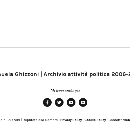
ela Ghizzoni | Archivio attività politica 2006
Mi trovi anche qui
Facebook
Twitter
YouTube
YouTube
Manu
PD
Modena
ela Ghizzoni | Deputata alla Camera |
Privacy Policy
|
Cookie Policy
| Contatta
web