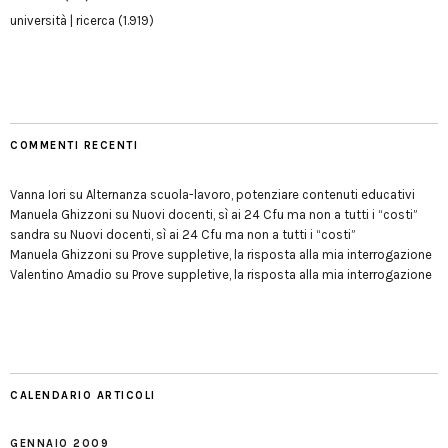
università | ricerca
(1.919)
COMMENTI RECENTI
Vanna Iori
su
Alternanza scuola-lavoro, potenziare contenuti educativi
Manuela Ghizzoni
su
Nuovi docenti, sì ai 24 Cfu ma non a tutti i “costi”
sandra
su
Nuovi docenti, sì ai 24 Cfu ma non a tutti i “costi”
Manuela Ghizzoni
su
Prove suppletive, la risposta alla mia interrogazione
Valentino Amadio
su
Prove suppletive, la risposta alla mia interrogazione
CALENDARIO ARTICOLI
GENNAIO 2009