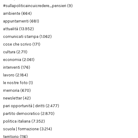
#sullapoliticaincuicredere_pensieri
(9)
ambiente
(664)
appuntamenti
(681)
attualità
(13.952)
comunicati stampa
(1.062)
cose che scrivo
(171)
cultura
(2.711)
economia
(2.061)
interventi
(176)
lavoro
(2.184)
le nostre foto
(1)
memoria
(670)
newsletter
(42)
pari opportunità | diritti
(2.477)
partito democratico
(2.870)
politica italiana
(7.352)
scuola | formazione
(3.214)
territorio
(116)