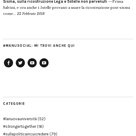
Sisma, sulla ricostruzione Lega e 5stelle non pervenuti
Prima
Salvini, e ora anche i 5stelle provano a usare la ricostruzione post-sisma
come...
22 Febbraio 2018
#MANUSOCIAL: MI TROVI ANCHE QUI
Facebook
Twitter
YouTube
YouTube
Manu
PD
Modena
CATEGORIE
#lanuovauniversità
(52)
#strongertogether
(16)
#sullapoliticaincuicredere
(79)