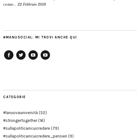
come...
22 Febbraio 2018
#MANUSOCIAL: MI TROVI ANCHE QUI
Facebook
Twitter
YouTube
YouTube
Manu
PD
Modena
CATEGORIE
#lanuovauniversità
(52)
#strongertogether
(16)
#sullapoliticaincuicredere
(79)
#sullapoliticaincuicredere_pensieri
(9)