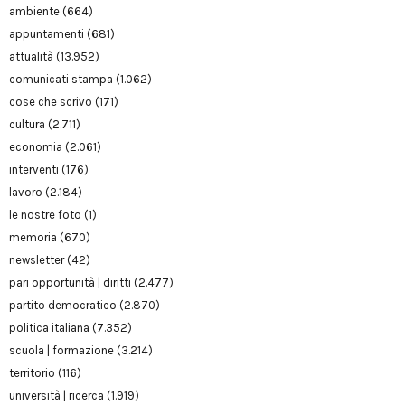
ambiente
(664)
appuntamenti
(681)
attualità
(13.952)
comunicati stampa
(1.062)
cose che scrivo
(171)
cultura
(2.711)
economia
(2.061)
interventi
(176)
lavoro
(2.184)
le nostre foto
(1)
memoria
(670)
newsletter
(42)
pari opportunità | diritti
(2.477)
partito democratico
(2.870)
politica italiana
(7.352)
scuola | formazione
(3.214)
territorio
(116)
università | ricerca
(1.919)