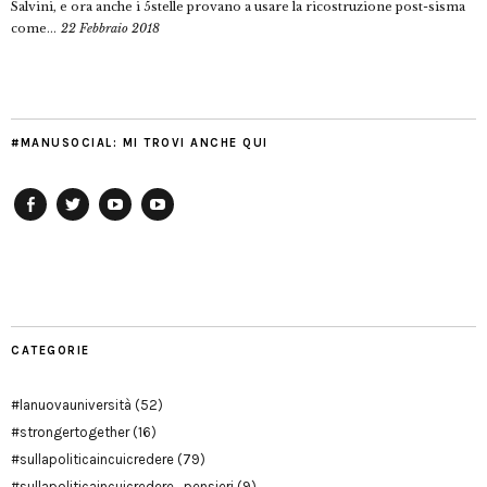
Salvini, e ora anche i 5stelle provano a usare la ricostruzione post-sisma
come...
22 Febbraio 2018
#MANUSOCIAL: MI TROVI ANCHE QUI
Facebook
Twitter
YouTube
YouTube
Manu
PD
Modena
CATEGORIE
#lanuovauniversità
(52)
#strongertogether
(16)
#sullapoliticaincuicredere
(79)
#sullapoliticaincuicredere_pensieri
(9)