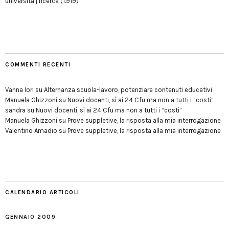
università | ricerca
(1.919)
COMMENTI RECENTI
Vanna Iori
su
Alternanza scuola-lavoro, potenziare contenuti educativi
Manuela Ghizzoni
su
Nuovi docenti, sì ai 24 Cfu ma non a tutti i “costi”
sandra
su
Nuovi docenti, sì ai 24 Cfu ma non a tutti i “costi”
Manuela Ghizzoni
su
Prove suppletive, la risposta alla mia interrogazione
Valentino Amadio
su
Prove suppletive, la risposta alla mia interrogazione
CALENDARIO ARTICOLI
GENNAIO 2009