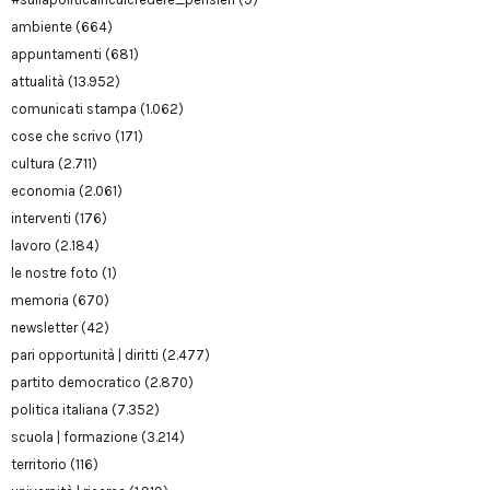
ambiente
(664)
appuntamenti
(681)
attualità
(13.952)
comunicati stampa
(1.062)
cose che scrivo
(171)
cultura
(2.711)
economia
(2.061)
interventi
(176)
lavoro
(2.184)
le nostre foto
(1)
memoria
(670)
newsletter
(42)
pari opportunità | diritti
(2.477)
partito democratico
(2.870)
politica italiana
(7.352)
scuola | formazione
(3.214)
territorio
(116)