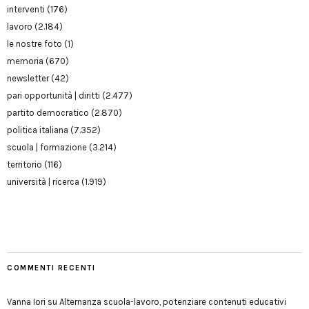
interventi
(176)
lavoro
(2.184)
le nostre foto
(1)
memoria
(670)
newsletter
(42)
pari opportunità | diritti
(2.477)
partito democratico
(2.870)
politica italiana
(7.352)
scuola | formazione
(3.214)
territorio
(116)
università | ricerca
(1.919)
COMMENTI RECENTI
Vanna Iori
su
Alternanza scuola-lavoro, potenziare contenuti educativi