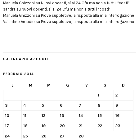
Manuela Ghizzoni
su
Nuovi docenti, sì ai 24 Cfu ma non a tutti i “costi”
sandra
su
Nuovi docenti, sì ai 24 Cfu ma non a tutti i “costi”
Manuela Ghizzoni
su
Prove suppletive, la risposta alla mia interrogazione
Valentino Amadio
su
Prove suppletive, la risposta alla mia interrogazione
CALENDARIO ARTICOLI
FEBBRAIO 2014
L
M
M
G
V
S
D
1
2
3
4
5
6
7
8
9
10
11
12
13
14
15
16
17
18
19
20
21
22
23
24
25
26
27
28