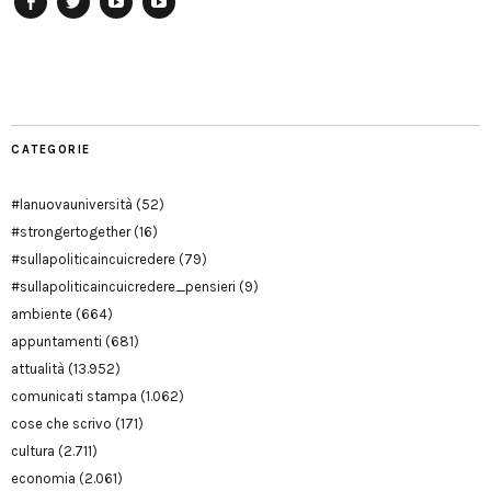
Facebook
Twitter
YouTube
YouTube
Manu
PD
Modena
CATEGORIE
#lanuovauniversità
(52)
#strongertogether
(16)
#sullapoliticaincuicredere
(79)
#sullapoliticaincuicredere_pensieri
(9)
ambiente
(664)
appuntamenti
(681)
attualità
(13.952)
comunicati stampa
(1.062)
cose che scrivo
(171)
cultura
(2.711)
economia
(2.061)