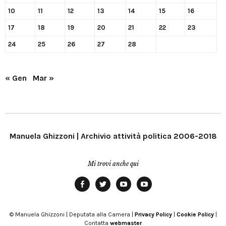
10
11
12
13
14
15
16
17
18
19
20
21
22
23
24
25
26
27
28
« Gen
Mar »
Manuela Ghizzoni | Archivio attività politica 2006-2018
Mi trovi anche qui
Facebook
Twitter
YouTube
YouTube
Manu
PD
Modena
© Manuela Ghizzoni | Deputata alla Camera |
Privacy Policy
|
Cookie Policy
|
Contatta
webmaster