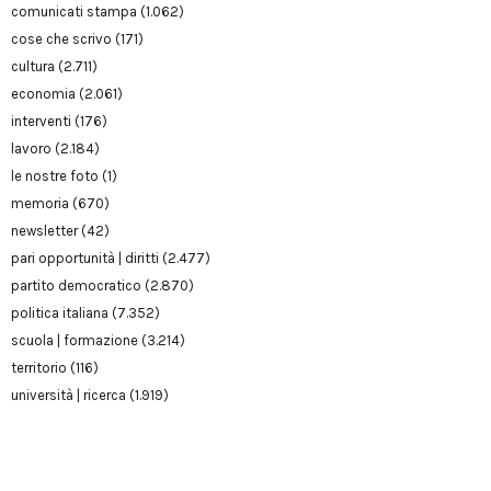
comunicati stampa
(1.062)
cose che scrivo
(171)
cultura
(2.711)
economia
(2.061)
interventi
(176)
lavoro
(2.184)
le nostre foto
(1)
memoria
(670)
newsletter
(42)
pari opportunità | diritti
(2.477)
partito democratico
(2.870)
politica italiana
(7.352)
scuola | formazione
(3.214)
territorio
(116)
università | ricerca
(1.919)