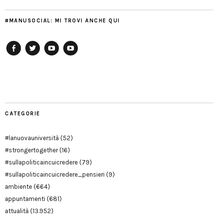
#MANUSOCIAL: MI TROVI ANCHE QUI
Facebook
Twitter
YouTube
YouTube
Manu
PD
Modena
CATEGORIE
#lanuovauniversità
(52)
#strongertogether
(16)
#sullapoliticaincuicredere
(79)
#sullapoliticaincuicredere_pensieri
(9)
ambiente
(664)
appuntamenti
(681)
attualità
(13.952)