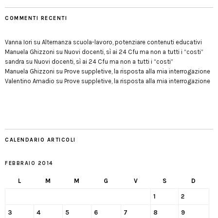
COMMENTI RECENTI
Vanna Iori
su
Alternanza scuola-lavoro, potenziare contenuti educativi
Manuela Ghizzoni
su
Nuovi docenti, sì ai 24 Cfu ma non a tutti i “costi”
sandra
su
Nuovi docenti, sì ai 24 Cfu ma non a tutti i “costi”
Manuela Ghizzoni
su
Prove suppletive, la risposta alla mia interrogazione
Valentino Amadio
su
Prove suppletive, la risposta alla mia interrogazione
CALENDARIO ARTICOLI
FEBBRAIO 2014
L
M
M
G
V
S
D
1
2
3
4
5
6
7
8
9