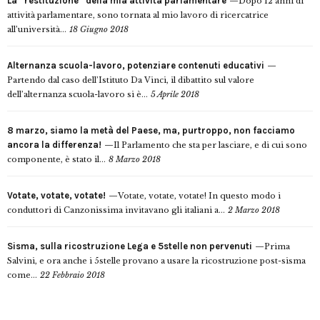
La “restituzione” della mia attività parlamentare
Dopo 12 anni di
attività parlamentare, sono tornata al mio lavoro di ricercatrice
all’università...
18 Giugno 2018
Alternanza scuola-lavoro, potenziare contenuti educativi
Partendo dal caso dell’Istituto Da Vinci, il dibattito sul valore
dell’alternanza scuola-lavoro si è...
5 Aprile 2018
8 marzo, siamo la metà del Paese, ma, purtroppo, non facciamo
ancora la differenza!
Il Parlamento che sta per lasciare, e di cui sono
componente, è stato il...
8 Marzo 2018
Votate, votate, votate!
Votate, votate, votate! In questo modo i
conduttori di Canzonissima invitavano gli italiani a...
2 Marzo 2018
Sisma, sulla ricostruzione Lega e 5stelle non pervenuti
Prima
Salvini, e ora anche i 5stelle provano a usare la ricostruzione post-sisma
come...
22 Febbraio 2018