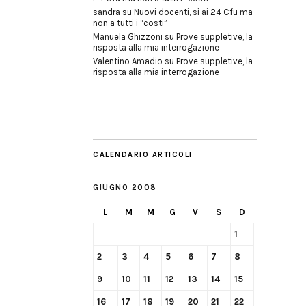
sandra
su
Nuovi docenti, sì ai 24 Cfu ma
non a tutti i “costi”
Manuela Ghizzoni
su
Prove suppletive, la
risposta alla mia interrogazione
Valentino Amadio
su
Prove suppletive, la
risposta alla mia interrogazione
CALENDARIO ARTICOLI
GIUGNO 2008
L
M
M
G
V
S
D
1
2
3
4
5
6
7
8
9
10
11
12
13
14
15
16
17
18
19
20
21
22