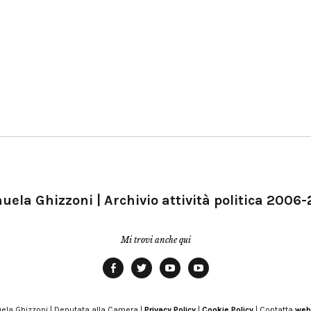
ela Ghizzoni | Archivio attività politica 2006
Mi trovi anche qui
Facebook
Twitter
YouTube
YouTube
Manu
PD
Modena
ela Ghizzoni | Deputata alla Camera |
Privacy Policy
|
Cookie Policy
| Contatta
web