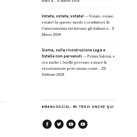
stato il...
8 Marzo 2018
Votate, votate, votate!
Votate, votate,
votate! In questo modo i conduttori di
Canzonissima invitavano gli italiani a...
2
Marzo 2018
Sisma, sulla ricostruzione Lega e
5stelle non pervenuti
Prima Salvini, e
ora anche i 5stelle provano a usare la
ricostruzione post-sisma come...
22
Febbraio 2018
#MANUSOCIAL: MI TROVI ANCHE QUI
Facebook
Twitter
YouTube
YouTube
Manu
PD