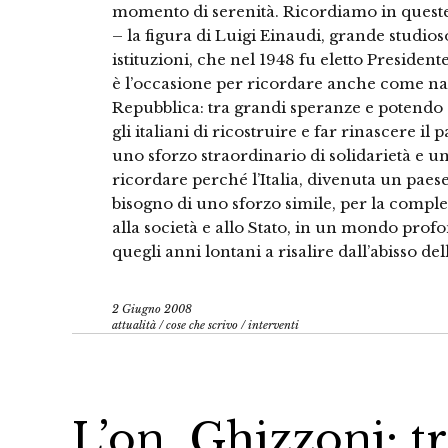
momento di serenità. Ricordiamo in queste
– la figura di Luigi Einaudi, grande studios
istituzioni, che nel 1948 fu eletto Presiden
è l’occasione per ricordare anche come nacq
Repubblica: tra grandi speranze e potendo c
gli italiani di ricostruire e far rinascere il 
uno sforzo straordinario di solidarietà e un
ricordare perché l’Italia, divenuta un paes
bisogno di uno sforzo simile, per la compl
alla società e allo Stato, in un mondo pr
quegli anni lontani a risalire dall’abisso de
2 Giugno 2008
attualità
/
cose che scrivo
/
interventi
L’on. Ghizzoni: tr