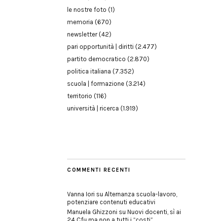
le nostre foto
(1)
memoria
(670)
newsletter
(42)
pari opportunità | diritti
(2.477)
partito democratico
(2.870)
politica italiana
(7.352)
scuola | formazione
(3.214)
territorio
(116)
università | ricerca
(1.919)
COMMENTI RECENTI
Vanna Iori
su
Alternanza scuola-lavoro,
potenziare contenuti educativi
Manuela Ghizzoni
su
Nuovi docenti, sì ai
24 Cfu ma non a tutti i “costi”