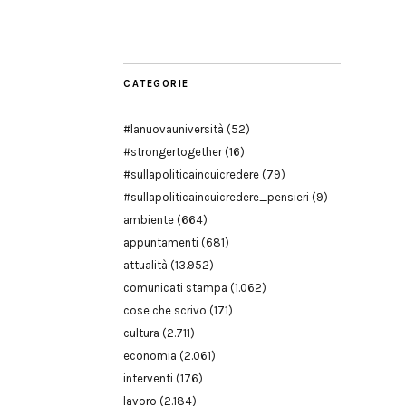
Modena
CATEGORIE
#lanuovauniversità
(52)
#strongertogether
(16)
#sullapoliticaincuicredere
(79)
#sullapoliticaincuicredere_pensieri
(9)
ambiente
(664)
appuntamenti
(681)
attualità
(13.952)
comunicati stampa
(1.062)
cose che scrivo
(171)
cultura
(2.711)
economia
(2.061)
interventi
(176)
lavoro
(2.184)