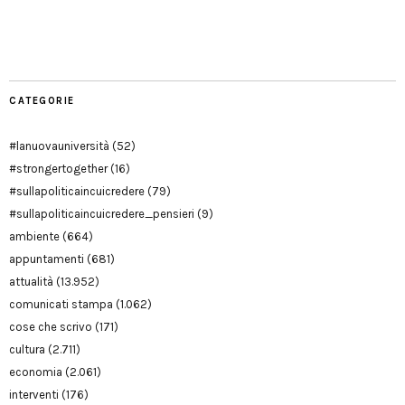
Manu
PD
Modena
CATEGORIE
#lanuovauniversità
(52)
#strongertogether
(16)
#sullapoliticaincuicredere
(79)
#sullapoliticaincuicredere_pensieri
(9)
ambiente
(664)
appuntamenti
(681)
attualità
(13.952)
comunicati stampa
(1.062)
cose che scrivo
(171)
cultura
(2.711)
economia
(2.061)
interventi
(176)