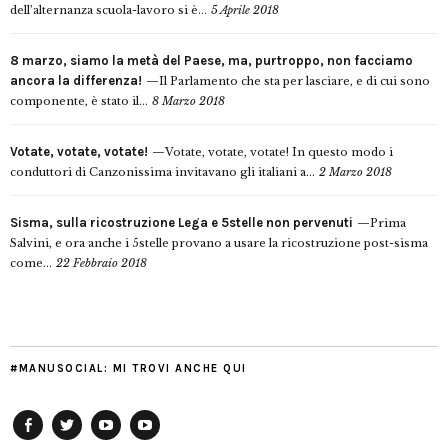
dell’alternanza scuola-lavoro si è...
5 Aprile 2018
8 marzo, siamo la metà del Paese, ma, purtroppo, non facciamo
ancora la differenza!
Il Parlamento che sta per lasciare, e di cui sono
componente, è stato il...
8 Marzo 2018
Votate, votate, votate!
Votate, votate, votate! In questo modo i
conduttori di Canzonissima invitavano gli italiani a...
2 Marzo 2018
Sisma, sulla ricostruzione Lega e 5stelle non pervenuti
Prima
Salvini, e ora anche i 5stelle provano a usare la ricostruzione post-sisma
come...
22 Febbraio 2018
#MANUSOCIAL: MI TROVI ANCHE QUI
Facebook
Twitter
YouTube
YouTube