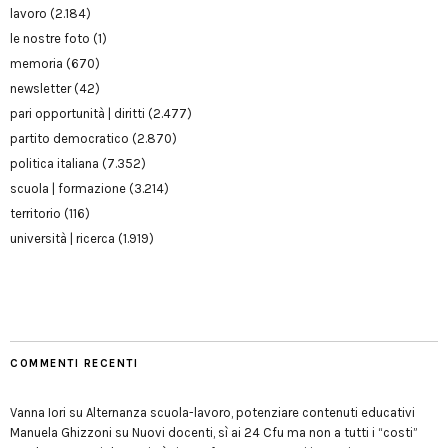
lavoro
(2.184)
le nostre foto
(1)
memoria
(670)
newsletter
(42)
pari opportunità | diritti
(2.477)
partito democratico
(2.870)
politica italiana
(7.352)
scuola | formazione
(3.214)
territorio
(116)
università | ricerca
(1.919)
COMMENTI RECENTI
Vanna Iori
su
Alternanza scuola-lavoro, potenziare contenuti educativi
Manuela Ghizzoni
su
Nuovi docenti, sì ai 24 Cfu ma non a tutti i “costi”