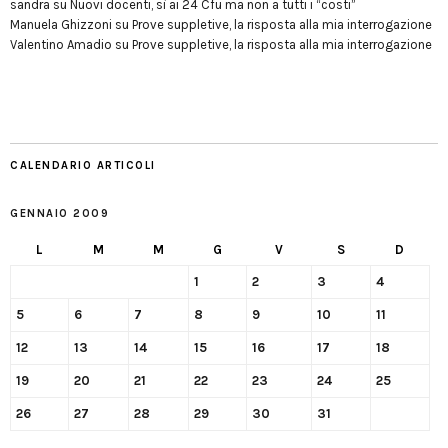
sandra
su
Nuovi docenti, sì ai 24 Cfu ma non a tutti i “costi”
Manuela Ghizzoni
su
Prove suppletive, la risposta alla mia interrogazione
Valentino Amadio
su
Prove suppletive, la risposta alla mia interrogazione
CALENDARIO ARTICOLI
GENNAIO 2009
L
M
M
G
V
S
D
1
2
3
4
5
6
7
8
9
10
11
12
13
14
15
16
17
18
19
20
21
22
23
24
25
26
27
28
29
30
31