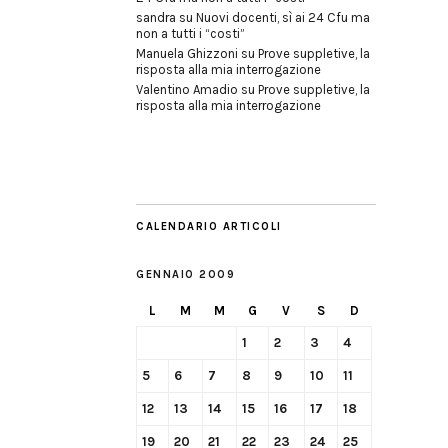
sandra
su
Nuovi docenti, sì ai 24 Cfu ma
non a tutti i “costi”
Manuela Ghizzoni
su
Prove suppletive, la
risposta alla mia interrogazione
Valentino Amadio
su
Prove suppletive, la
risposta alla mia interrogazione
CALENDARIO ARTICOLI
GENNAIO 2009
L
M
M
G
V
S
D
1
2
3
4
5
6
7
8
9
10
11
12
13
14
15
16
17
18
19
20
21
22
23
24
25