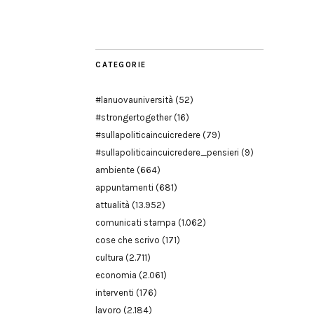
Modena
CATEGORIE
#lanuovauniversità
(52)
#strongertogether
(16)
#sullapoliticaincuicredere
(79)
#sullapoliticaincuicredere_pensieri
(9)
ambiente
(664)
appuntamenti
(681)
attualità
(13.952)
comunicati stampa
(1.062)
cose che scrivo
(171)
cultura
(2.711)
economia
(2.061)
interventi
(176)
lavoro
(2.184)