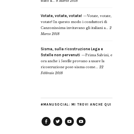
stato il...
8 Marzo 2018
Votate, votate, votate!
Votate, votate,
votate! In questo modo i conduttori di
Canzonissima invitavano gli italiani a...
2
Marzo 2018
Sisma, sulla ricostruzione Lega e
5stelle non pervenuti
Prima Salvini, e
ora anche i 5stelle provano a usare la
ricostruzione post-sisma come...
22
Febbraio 2018
#MANUSOCIAL: MI TROVI ANCHE QUI
Facebook
Twitter
YouTube
YouTube
Manu
PD