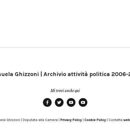
ela Ghizzoni | Archivio attività politica 2006
Mi trovi anche qui
Facebook
Twitter
YouTube
YouTube
Manu
PD
Modena
ela Ghizzoni | Deputata alla Camera |
Privacy Policy
|
Cookie Policy
| Contatta
web