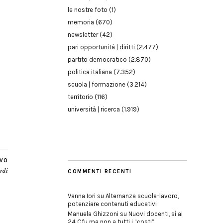
le nostre foto
(1)
memoria
(670)
newsletter
(42)
pari opportunità | diritti
(2.477)
partito democratico
(2.870)
politica italiana
(7.352)
scuola | formazione
(3.214)
territorio
(116)
università | ricerca
(1.919)
IVO
ardi
COMMENTI RECENTI
Vanna Iori
su
Alternanza scuola-lavoro,
potenziare contenuti educativi
Manuela Ghizzoni
su
Nuovi docenti, sì ai
24 Cfu ma non a tutti i “costi”