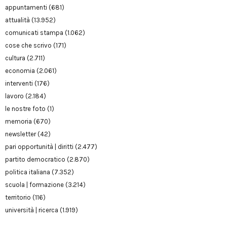
appuntamenti
(681)
attualità
(13.952)
comunicati stampa
(1.062)
cose che scrivo
(171)
cultura
(2.711)
economia
(2.061)
interventi
(176)
lavoro
(2.184)
le nostre foto
(1)
memoria
(670)
newsletter
(42)
pari opportunità | diritti
(2.477)
partito democratico
(2.870)
politica italiana
(7.352)
scuola | formazione
(3.214)
territorio
(116)
università | ricerca
(1.919)