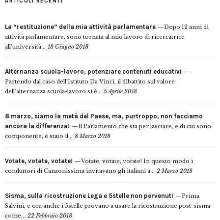
ARTICOLI RECENTI
La “restituzione” della mia attività parlamentare
Dopo 12 anni di
attività parlamentare, sono tornata al mio lavoro di ricercatrice
all’università...
18 Giugno 2018
Alternanza scuola-lavoro, potenziare contenuti educativi
Partendo dal caso dell’Istituto Da Vinci, il dibattito sul valore
dell’alternanza scuola-lavoro si è...
5 Aprile 2018
8 marzo, siamo la metà del Paese, ma, purtroppo, non facciamo
ancora la differenza!
Il Parlamento che sta per lasciare, e di cui sono
componente, è stato il...
8 Marzo 2018
Votate, votate, votate!
Votate, votate, votate! In questo modo i
conduttori di Canzonissima invitavano gli italiani a...
2 Marzo 2018
Sisma, sulla ricostruzione Lega e 5stelle non pervenuti
Prima
Salvini, e ora anche i 5stelle provano a usare la ricostruzione post-sisma
come...
22 Febbraio 2018