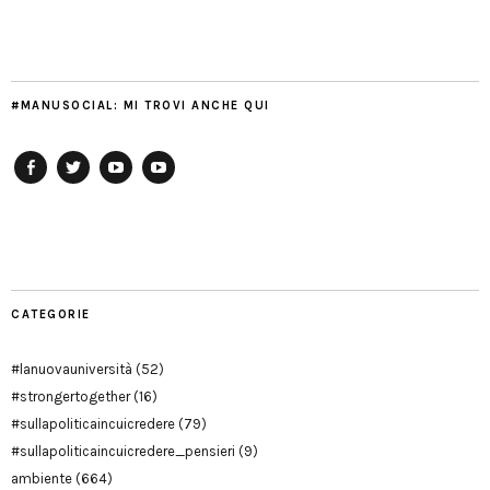
#MANUSOCIAL: MI TROVI ANCHE QUI
Facebook
Twitter
YouTube
YouTube
Manu
PD
Modena
CATEGORIE
#lanuovauniversità
(52)
#strongertogether
(16)
#sullapoliticaincuicredere
(79)
#sullapoliticaincuicredere_pensieri
(9)
ambiente
(664)