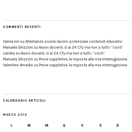
COMMENTI RECENTI
Vanna Iori
su
Alternanza scuola-lavoro, potenziare contenuti educativi
Manuela Ghizzoni
su
Nuovi docenti, sì ai 24 Cfu ma non a tutti i “costi”
sandra
su
Nuovi docenti, sì ai 24 Cfu ma non a tutti i “costi”
Manuela Ghizzoni
su
Prove suppletive, la risposta alla mia interrogazione
Valentino Amadio
su
Prove suppletive, la risposta alla mia interrogazione
CALENDARIO ARTICOLI
MARZO 2012
L
M
M
G
V
S
D