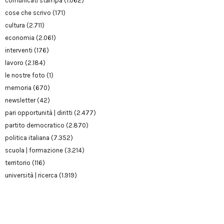
comunicati stampa
(1.062)
cose che scrivo
(171)
cultura
(2.711)
economia
(2.061)
interventi
(176)
lavoro
(2.184)
le nostre foto
(1)
memoria
(670)
newsletter
(42)
pari opportunità | diritti
(2.477)
partito democratico
(2.870)
politica italiana
(7.352)
scuola | formazione
(3.214)
territorio
(116)
università | ricerca
(1.919)