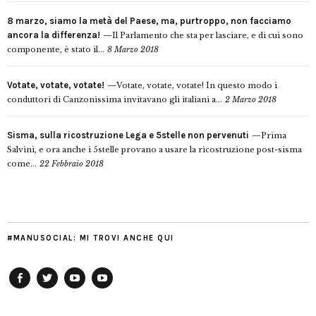
8 marzo, siamo la metà del Paese, ma, purtroppo, non facciamo
ancora la differenza!
Il Parlamento che sta per lasciare, e di cui sono
componente, è stato il...
8 Marzo 2018
Votate, votate, votate!
Votate, votate, votate! In questo modo i
conduttori di Canzonissima invitavano gli italiani a...
2 Marzo 2018
Sisma, sulla ricostruzione Lega e 5stelle non pervenuti
Prima
Salvini, e ora anche i 5stelle provano a usare la ricostruzione post-sisma
come...
22 Febbraio 2018
#MANUSOCIAL: MI TROVI ANCHE QUI
Facebook
Twitter
YouTube
YouTube
Manu
PD