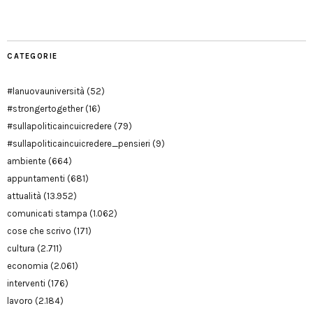
Modena
CATEGORIE
#lanuovauniversità
(52)
#strongertogether
(16)
#sullapoliticaincuicredere
(79)
#sullapoliticaincuicredere_pensieri
(9)
ambiente
(664)
appuntamenti
(681)
attualità
(13.952)
comunicati stampa
(1.062)
cose che scrivo
(171)
cultura
(2.711)
economia
(2.061)
interventi
(176)
lavoro
(2.184)