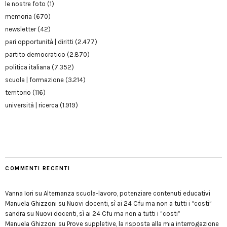
le nostre foto
(1)
memoria
(670)
newsletter
(42)
pari opportunità | diritti
(2.477)
partito democratico
(2.870)
politica italiana
(7.352)
scuola | formazione
(3.214)
territorio
(116)
università | ricerca
(1.919)
COMMENTI RECENTI
Vanna Iori
su
Alternanza scuola-lavoro, potenziare contenuti educativi
Manuela Ghizzoni
su
Nuovi docenti, sì ai 24 Cfu ma non a tutti i “costi”
sandra
su
Nuovi docenti, sì ai 24 Cfu ma non a tutti i “costi”
Manuela Ghizzoni
su
Prove suppletive, la risposta alla mia interrogazione