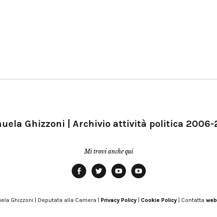
ela Ghizzoni | Archivio attività politica 2006
Mi trovi anche qui
Facebook
Twitter
YouTube
YouTube
Manu
PD
Modena
ela Ghizzoni | Deputata alla Camera |
Privacy Policy
|
Cookie Policy
| Contatta
web