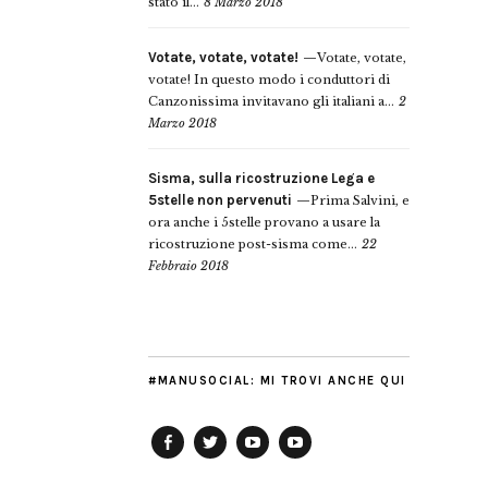
stato il...
8 Marzo 2018
Votate, votate, votate!
Votate, votate,
votate! In questo modo i conduttori di
Canzonissima invitavano gli italiani a...
2
Marzo 2018
Sisma, sulla ricostruzione Lega e
5stelle non pervenuti
Prima Salvini, e
ora anche i 5stelle provano a usare la
ricostruzione post-sisma come...
22
Febbraio 2018
#MANUSOCIAL: MI TROVI ANCHE QUI
Facebook
Twitter
YouTube
YouTube
Manu
PD