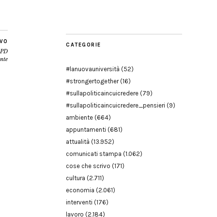
Modena
IVO
CATEGORIE
o PD
nte
#lanuovauniversità
(52)
#strongertogether
(16)
#sullapoliticaincuicredere
(79)
#sullapoliticaincuicredere_pensieri
(9)
ambiente
(664)
appuntamenti
(681)
attualità
(13.952)
comunicati stampa
(1.062)
cose che scrivo
(171)
cultura
(2.711)
economia
(2.061)
interventi
(176)
lavoro
(2.184)