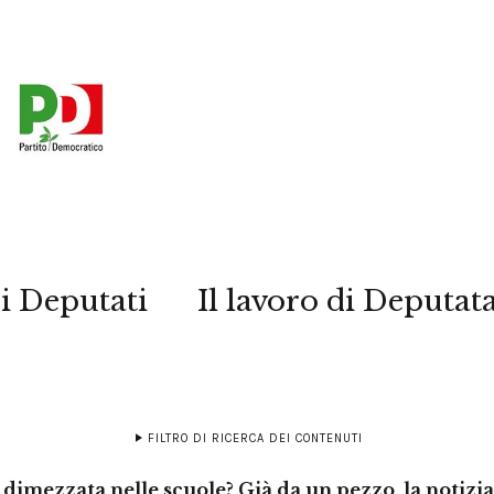
i Deputati
Il lavoro di Deputat
FILTRO DI RICERCA DEI CONTENUTI
e dimezzata nelle scuole? Già da un pezzo, la notizia