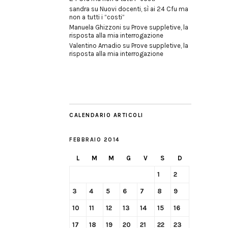
sandra
su
Nuovi docenti, sì ai 24 Cfu ma
non a tutti i “costi”
Manuela Ghizzoni
su
Prove suppletive, la
risposta alla mia interrogazione
Valentino Amadio
su
Prove suppletive, la
risposta alla mia interrogazione
CALENDARIO ARTICOLI
FEBBRAIO 2014
L
M
M
G
V
S
D
1
2
3
4
5
6
7
8
9
10
11
12
13
14
15
16
17
18
19
20
21
22
23