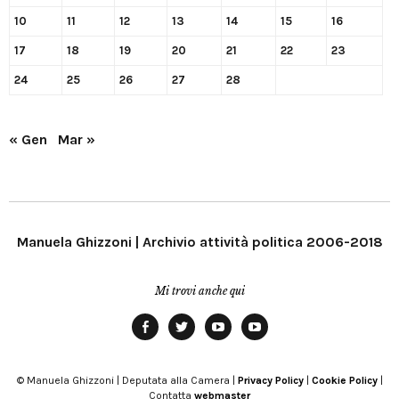
10
11
12
13
14
15
16
17
18
19
20
21
22
23
24
25
26
27
28
« Gen
Mar »
Manuela Ghizzoni | Archivio attività politica 2006-2018
Mi trovi anche qui
Facebook
Twitter
YouTube
YouTube
Manu
PD
Modena
© Manuela Ghizzoni | Deputata alla Camera |
Privacy Policy
|
Cookie Policy
|
Contatta
webmaster