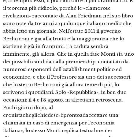
è, al tempo stesso, il più ridicolo e il più drammatico. È
il teorema più ridicolo, perché le «clamorose
rivelazioni» raccontate da Alan Friedman nel suo libro
sono note da tre anni a qualunque italiano medio che
abbia letto un giornale. Nell’estate 2011 il governo
Berlusconi è già alla frutta e la maggioranza che lo
sostiene è già in frantumi. La caduta sembra
imminente, già allora. Che in quella fase Monti sia uno
dei possibili candidati alla premiership, contattato da
numerosi esponenti dell’establishment politico ed
economico, e che il Professore sia uno dei successori
che lo stesso Berlusconi già allora teme di più, lo
scrivono i quotidiani. Solo «Repubblica», in ben due
occasioni: il 4 e l’8 agosto, in altrettanti retroscena.
Pochi giorni dopo, al
cronistacheglichiedese«èprontoadaccettare una
chiamata in caso di emergenza per l’economia
italiana», lo stesso Monti replica testualmente: