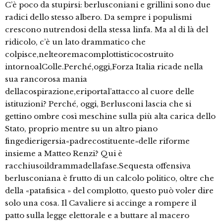
C’è poco da stupirsi: berlusconiani e grillini sono due
radici dello stesso albero. Da sempre i populismi
crescono nutrendosi della stessa linfa. Ma al di là del
ridicolo, c’è un lato drammatico che
colpisce,nelteoremacomplottisticocostruito
intornoalColle.Perché,oggi,Forza Italia ricade nella
sua rancorosa mania
dellacospirazione,eriportal’attacco al cuore delle
istituzioni? Perché, oggi, Berlusconi lascia che si
gettino ombre così meschine sulla più alta carica dello
Stato, proprio mentre su un altro piano
fingedierigersia«padrecostituente»delle riforme
insieme a Matteo Renzi? Qui è
racchiusoildrammadellafase.Sequesta offensiva
berlusconiana è frutto di un calcolo politico, oltre che
della «patafisica » del complotto, questo può voler dire
solo una cosa. Il Cavaliere si accinge a rompere il
patto sulla legge elettorale e a buttare al macero