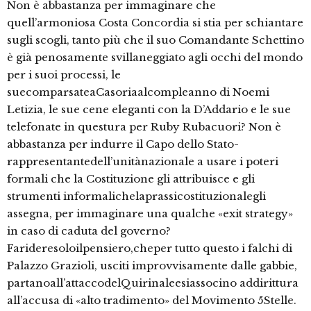
Non è abbastanza per immaginare che
quell’armoniosa Costa Concordia si stia per schiantare
sugli scogli, tanto più che il suo Comandante Schettino
è già penosamente svillaneggiato agli occhi del mondo
per i suoi processi, le
suecomparsateaCasoriaalcompleanno di Noemi
Letizia, le sue cene eleganti con la D’Addario e le sue
telefonate in questura per Ruby Rubacuori? Non è
abbastanza per indurre il Capo dello Stato-
rappresentantedell’unitànazionale a usare i poteri
formali che la Costituzione gli attribuisce e gli
strumenti informalichelaprassicostituzionalegli
assegna, per immaginare una qualche «exit strategy»
in caso di caduta del governo?
Farideresoloilpensiero,cheper tutto questo i falchi di
Palazzo Grazioli, usciti improvvisamente dalle gabbie,
partanoall’attaccodelQuirinaleesiassocino addirittura
all’accusa di «alto tradimento» del Movimento 5Stelle.