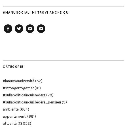
#MANUSOCIAL: MI TROVI ANCHE QUI
Facebook
Twitter
YouTube
YouTube
Manu
PD
Modena
CATEGORIE
#lanuovauniversità
(52)
#strongertogether
(16)
#sullapoliticaincuicredere
(79)
#sullapoliticaincuicredere_pensieri
(9)
ambiente
(664)
appuntamenti
(681)
attualità
(13.952)