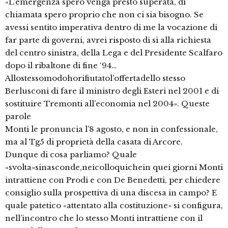
«L’emergenza spero venga presto superata, di
chiamata spero proprio che non ci sia bisogno. Se
avessi sentito imperativa dentro di me la vocazione di
far parte di governi, avrei risposto di sì alla richiesta
del centro sinistra, della Lega e del Presidente Scalfaro
dopo il ribaltone di fine ‘94…
Allostessomodohorifiutatol’offertadello stesso
Berlusconi di fare il ministro degli Esteri nel 2001 e di
sostituire Tremonti all’economia nel 2004». Queste
parole
Monti le pronuncia l’8 agosto, e non in confessionale,
ma al Tg5 di proprietà della casata di Arcore.
Dunque di cosa parliamo? Quale
«svolta»sinasconde,neicolloquichein quei giorni Monti
intrattiene con Prodi e con De Benedetti, per chiedere
consiglio sulla prospettiva di una discesa in campo? E
quale patetico «attentato alla costituzione» si configura,
nell’incontro che lo stesso Monti intrattiene con il