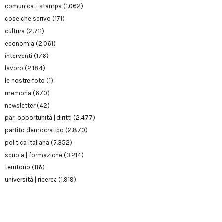
comunicati stampa
(1.062)
cose che scrivo
(171)
cultura
(2.711)
economia
(2.061)
interventi
(176)
lavoro
(2.184)
le nostre foto
(1)
memoria
(670)
newsletter
(42)
pari opportunità | diritti
(2.477)
partito democratico
(2.870)
politica italiana
(7.352)
scuola | formazione
(3.214)
territorio
(116)
università | ricerca
(1.919)