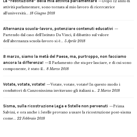
La “restituzione” della mia attività parlamentare
Dopo 12 anni di
attività parlamentare, sono tornata al mio lavoro di ricercatrice
all’università...
18 Giugno 2018
Alternanza scuola-lavoro, potenziare contenuti educativi
Partendo dal caso dell’Istituto Da Vinci, il dibattito sul valore
dell’alternanza scuola-lavoro si è...
5 Aprile 2018
8 marzo, siamo la metà del Paese, ma, purtroppo, non facciamo
ancora la differenza!
Il Parlamento che sta per lasciare, e di cui sono
componente, è stato il...
8 Marzo 2018
Votate, votate, votate!
Votate, votate, votate! In questo modo i
conduttori di Canzonissima invitavano gli italiani a...
2 Marzo 2018
Sisma, sulla ricostruzione Lega e 5stelle non pervenuti
Prima
Salvini, e ora anche i 5stelle provano a usare la ricostruzione post-sisma
come...
22 Febbraio 2018