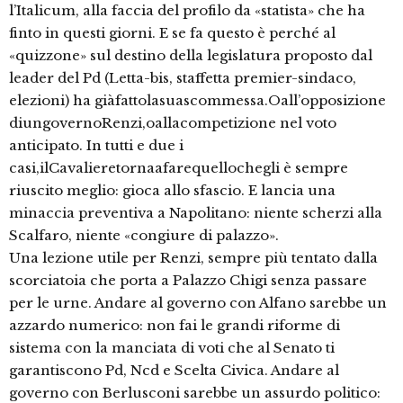
l’Italicum, alla faccia del profilo da «statista» che ha
finto in questi giorni. E se fa questo è perché al
«quizzone» sul destino della legislatura proposto dal
leader del Pd (Letta-bis, staffetta premier-sindaco,
elezioni) ha giàfattolasuascommessa.Oall’opposizione
diungovernoRenzi,oallacompetizione nel voto
anticipato. In tutti e due i
casi,ilCavalieretornaafarequellochegli è sempre
riuscito meglio: gioca allo sfascio. E lancia una
minaccia preventiva a Napolitano: niente scherzi alla
Scalfaro, niente «congiure di palazzo».
Una lezione utile per Renzi, sempre più tentato dalla
scorciatoia che porta a Palazzo Chigi senza passare
per le urne. Andare al governo con Alfano sarebbe un
azzardo numerico: non fai le grandi riforme di
sistema con la manciata di voti che al Senato ti
garantiscono Pd, Ncd e Scelta Civica. Andare al
governo con Berlusconi sarebbe un assurdo politico: