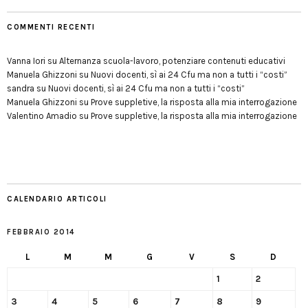
COMMENTI RECENTI
Vanna Iori
su
Alternanza scuola-lavoro, potenziare contenuti educativi
Manuela Ghizzoni
su
Nuovi docenti, sì ai 24 Cfu ma non a tutti i “costi”
sandra
su
Nuovi docenti, sì ai 24 Cfu ma non a tutti i “costi”
Manuela Ghizzoni
su
Prove suppletive, la risposta alla mia interrogazione
Valentino Amadio
su
Prove suppletive, la risposta alla mia interrogazione
CALENDARIO ARTICOLI
FEBBRAIO 2014
L
M
M
G
V
S
D
1
2
3
4
5
6
7
8
9