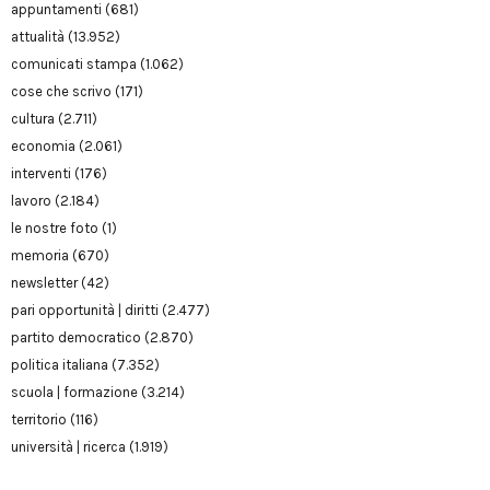
appuntamenti
(681)
attualità
(13.952)
comunicati stampa
(1.062)
cose che scrivo
(171)
cultura
(2.711)
economia
(2.061)
interventi
(176)
lavoro
(2.184)
le nostre foto
(1)
memoria
(670)
newsletter
(42)
pari opportunità | diritti
(2.477)
partito democratico
(2.870)
politica italiana
(7.352)
scuola | formazione
(3.214)
territorio
(116)
università | ricerca
(1.919)