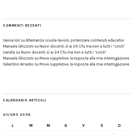
COMMENTI RECENTI
Vanna Iori
su
Alternanza scuola-lavoro, potenziare contenuti educativi
Manuela Ghizzoni
su
Nuovi docenti, sì ai 24 Cfu ma non a tutti i “costi”
sandra
su
Nuovi docenti, sì ai 24 Cfu ma non a tutti i “costi”
Manuela Ghizzoni
su
Prove suppletive, la risposta alla mia interrogazione
Valentino Amadio
su
Prove suppletive, la risposta alla mia interrogazione
CALENDARIO ARTICOLI
GIUGNO 2008
L
M
M
G
V
S
D