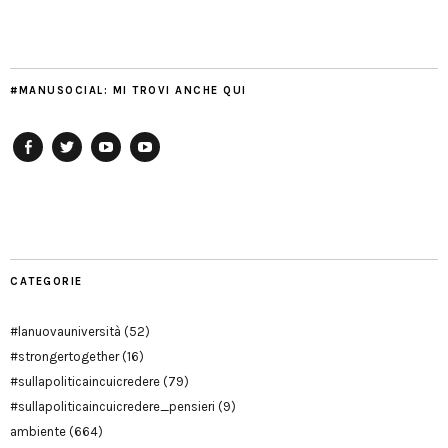
#MANUSOCIAL: MI TROVI ANCHE QUI
Facebook
Twitter
YouTube
YouTube
Manu
PD
Modena
CATEGORIE
#lanuovauniversità
(52)
#strongertogether
(16)
#sullapoliticaincuicredere
(79)
#sullapoliticaincuicredere_pensieri
(9)
ambiente
(664)