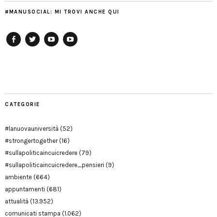
#MANUSOCIAL: MI TROVI ANCHE QUI
Facebook
Twitter
YouTube
YouTube
Manu
PD
Modena
CATEGORIE
#lanuovauniversità
(52)
#strongertogether
(16)
#sullapoliticaincuicredere
(79)
#sullapoliticaincuicredere_pensieri
(9)
ambiente
(664)
appuntamenti
(681)
attualità
(13.952)
comunicati stampa
(1.062)