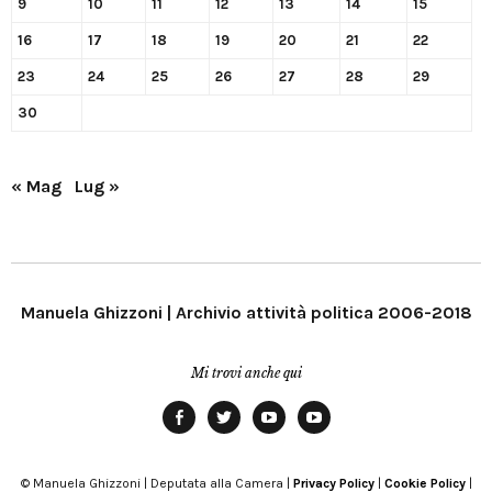
9
10
11
12
13
14
15
16
17
18
19
20
21
22
23
24
25
26
27
28
29
30
« Mag
Lug »
Manuela Ghizzoni | Archivio attività politica 2006-2018
Mi trovi anche qui
Facebook
Twitter
YouTube
YouTube
Manu
PD
Modena
© Manuela Ghizzoni | Deputata alla Camera |
Privacy Policy
|
Cookie Policy
|