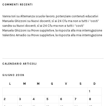
COMMENTI RECENTI
Vanna Iori
su
Alternanza scuola-lavoro, potenziare contenuti educativi
Manuela Ghizzoni
su
Nuovi docenti, sì ai 24 Cfu ma non a tutti i “costi”
sandra
su
Nuovi docenti, sì ai 24 Cfu ma non a tutti i “costi”
Manuela Ghizzoni
su
Prove suppletive, la risposta alla mia interrogazione
Valentino Amadio
su
Prove suppletive, la risposta alla mia interrogazione
CALENDARIO ARTICOLI
GIUGNO 2008
L
M
M
G
V
S
D
1
2
3
4
5
6
7
8