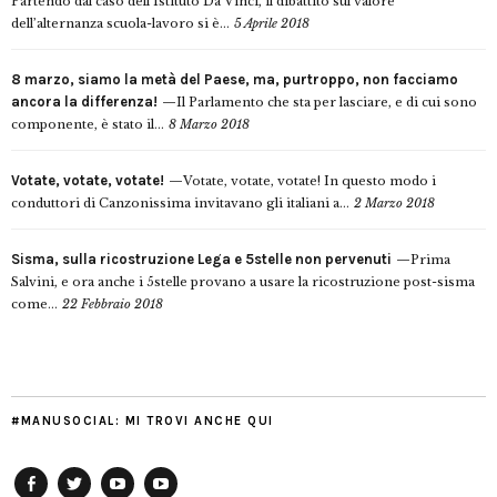
Partendo dal caso dell’Istituto Da Vinci, il dibattito sul valore
dell’alternanza scuola-lavoro si è...
5 Aprile 2018
8 marzo, siamo la metà del Paese, ma, purtroppo, non facciamo
ancora la differenza!
Il Parlamento che sta per lasciare, e di cui sono
componente, è stato il...
8 Marzo 2018
Votate, votate, votate!
Votate, votate, votate! In questo modo i
conduttori di Canzonissima invitavano gli italiani a...
2 Marzo 2018
Sisma, sulla ricostruzione Lega e 5stelle non pervenuti
Prima
Salvini, e ora anche i 5stelle provano a usare la ricostruzione post-sisma
come...
22 Febbraio 2018
#MANUSOCIAL: MI TROVI ANCHE QUI