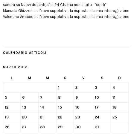
sandra
su
Nuovi docenti, sì ai 24 Cfu ma non a tutti i “costi”
Manuela Ghizzoni
su
Prove suppletive, la risposta alla mia interrogazione
Valentino Amadio
su
Prove suppletive, la risposta alla mia interrogazione
CALENDARIO ARTICOLI
MARZO 2012
L
M
M
G
V
S
D
1
2
3
4
5
6
7
8
9
10
11
12
13
14
15
16
17
18
19
20
21
22
23
24
25
26
27
28
29
30
31