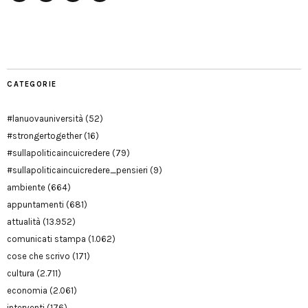
Facebook
Twitter
YouTube
YouTube
Manu
PD
Modena
CATEGORIE
#lanuovauniversità
(52)
#strongertogether
(16)
#sullapoliticaincuicredere
(79)
#sullapoliticaincuicredere_pensieri
(9)
ambiente
(664)
appuntamenti
(681)
attualità
(13.952)
comunicati stampa
(1.062)
cose che scrivo
(171)
cultura
(2.711)
economia
(2.061)
interventi
(176)