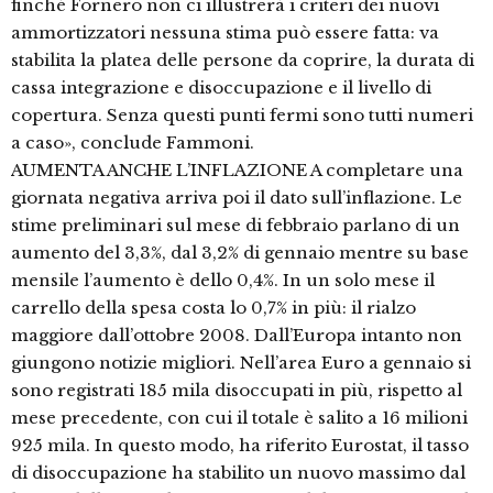
finché Fornero non ci illustrerà i criteri dei nuovi
ammortizzatori nessuna stima può essere fatta: va
stabilita la platea delle persone da coprire, la durata di
cassa integrazione e disoccupazione e il livello di
copertura. Senza questi punti fermi sono tutti numeri
a caso», conclude Fammoni.
AUMENTA ANCHE L’INFLAZIONE A completare una
giornata negativa arriva poi il dato sull’inflazione. Le
stime preliminari sul mese di febbraio parlano di un
aumento del 3,3%, dal 3,2% di gennaio mentre su base
mensile l’aumento è dello 0,4%. In un solo mese il
carrello della spesa costa lo 0,7% in più: il rialzo
maggiore dall’ottobre 2008. Dall’Europa intanto non
giungono notizie migliori. Nell’area Euro a gennaio si
sono registrati 185 mila disoccupati in più, rispetto al
mese precedente, con cui il totale è salito a 16 milioni
925 mila. In questo modo, ha riferito Eurostat, il tasso
di disoccupazione ha stabilito un nuovo massimo dal