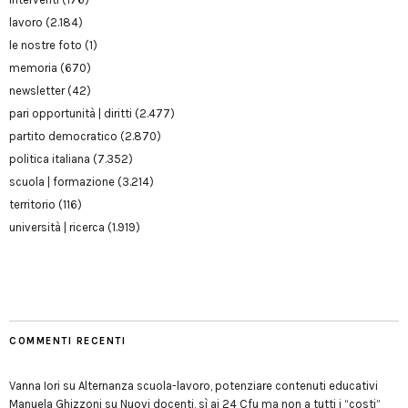
lavoro
(2.184)
le nostre foto
(1)
memoria
(670)
newsletter
(42)
pari opportunità | diritti
(2.477)
partito democratico
(2.870)
politica italiana
(7.352)
scuola | formazione
(3.214)
territorio
(116)
università | ricerca
(1.919)
COMMENTI RECENTI
Vanna Iori
su
Alternanza scuola-lavoro, potenziare contenuti educativi
Manuela Ghizzoni
su
Nuovi docenti, sì ai 24 Cfu ma non a tutti i “costi”