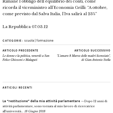
Rimane l´obbligo dell´equilibrio dei conti, come
ricorda il viceministro all´Economia Grilli: “A ottobre,
come previsto dal Salva Italia, l´Iva salirà al 23%”
La Repubblica 07.03.12
scuola | formazione
CATEGORIE:
ARTICOLO PRECEDENTE
ARTICOLO SUCCESSIVO
Le donne e la politica, venerdì a San
"L’amaro 8 Marzo delle madri licenziate",
Felice Ghizzoni e Malaguti
di Gian Antonio Stella
ARTICOLI RECENTI
La “restituzione” della mia attività parlamentare
Dopo 12 anni di
attività parlamentare, sono tornata al mio lavoro di ricercatrice
all’università...
18 Giugno 2018