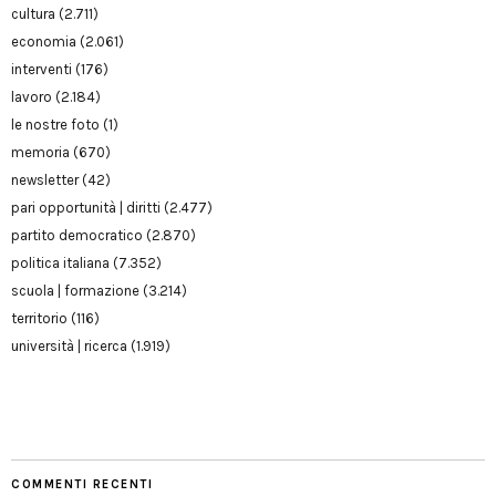
cultura
(2.711)
economia
(2.061)
interventi
(176)
lavoro
(2.184)
le nostre foto
(1)
memoria
(670)
newsletter
(42)
pari opportunità | diritti
(2.477)
partito democratico
(2.870)
politica italiana
(7.352)
scuola | formazione
(3.214)
territorio
(116)
università | ricerca
(1.919)
COMMENTI RECENTI