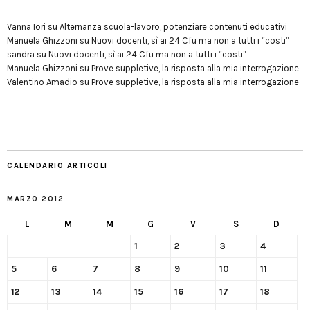
Vanna Iori
su
Alternanza scuola-lavoro, potenziare contenuti educativi
Manuela Ghizzoni
su
Nuovi docenti, sì ai 24 Cfu ma non a tutti i “costi”
sandra
su
Nuovi docenti, sì ai 24 Cfu ma non a tutti i “costi”
Manuela Ghizzoni
su
Prove suppletive, la risposta alla mia interrogazione
Valentino Amadio
su
Prove suppletive, la risposta alla mia interrogazione
CALENDARIO ARTICOLI
MARZO 2012
L
M
M
G
V
S
D
1
2
3
4
5
6
7
8
9
10
11
12
13
14
15
16
17
18