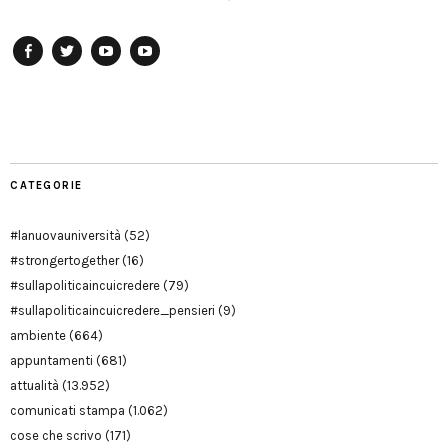
Facebook
Twitter
YouTube
YouTube
Manu
PD
Modena
CATEGORIE
#lanuovauniversità
(52)
#strongertogether
(16)
#sullapoliticaincuicredere
(79)
#sullapoliticaincuicredere_pensieri
(9)
ambiente
(664)
appuntamenti
(681)
attualità
(13.952)
comunicati stampa
(1.062)
cose che scrivo
(171)