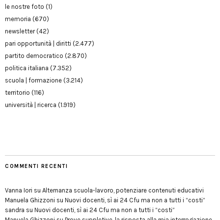
le nostre foto
(1)
memoria
(670)
newsletter
(42)
pari opportunità | diritti
(2.477)
partito democratico
(2.870)
politica italiana
(7.352)
scuola | formazione
(3.214)
territorio
(116)
università | ricerca
(1.919)
COMMENTI RECENTI
Vanna Iori
su
Alternanza scuola-lavoro, potenziare contenuti educativi
Manuela Ghizzoni
su
Nuovi docenti, sì ai 24 Cfu ma non a tutti i “costi”
sandra
su
Nuovi docenti, sì ai 24 Cfu ma non a tutti i “costi”
Manuela Ghizzoni
su
Prove suppletive, la risposta alla mia interrogazione