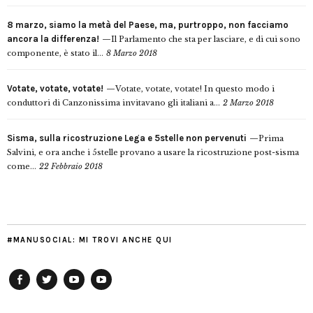
8 marzo, siamo la metà del Paese, ma, purtroppo, non facciamo
ancora la differenza!
Il Parlamento che sta per lasciare, e di cui sono
componente, è stato il...
8 Marzo 2018
Votate, votate, votate!
Votate, votate, votate! In questo modo i
conduttori di Canzonissima invitavano gli italiani a...
2 Marzo 2018
Sisma, sulla ricostruzione Lega e 5stelle non pervenuti
Prima
Salvini, e ora anche i 5stelle provano a usare la ricostruzione post-sisma
come...
22 Febbraio 2018
#MANUSOCIAL: MI TROVI ANCHE QUI
Facebook
Twitter
YouTube
YouTube
Manu
PD