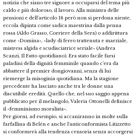
notizia che siano tre signore a occuparsi del tema più
caldo e più doloroso, il lavoro. Alla ministra delle
pensioni e dell’articolo 18 però non si perdona niente,
eccola dipinta come sadica maestrina dalla penna
rossa (Aldo Grasso, Corriere della Sera) o addirittura
come «Domina», «lady di ferro trattenuta e marziale,
mistress algida e scudisciatrice seriale» (Andrea
Scanzi, Il Fatto quotidiano). Era stato facile farsi
paladini della dignità femminile quando c’era da
abbattere il premier dongiovanni, senza di lui
riemerge la misoginia quotidiana. Ma la stagione
precedente ha lasciato anche tra le donne una
discutibile eredità. Quello che, nel suo saggio appena
pubblicato per il melangolo, Valeria Ottonelli definisce
il «femminismo moralista».
Per giorni, ad esempio, si accaniranno in molte sulla
farfallina di Belén e anche l’anticonformista Litizzetto
si conformerà alla tendenza censoria senza accorgersi