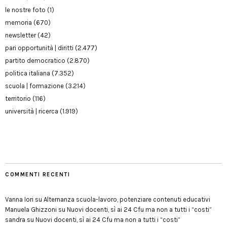
le nostre foto
(1)
memoria
(670)
newsletter
(42)
pari opportunità | diritti
(2.477)
partito democratico
(2.870)
politica italiana
(7.352)
scuola | formazione
(3.214)
territorio
(116)
università | ricerca
(1.919)
COMMENTI RECENTI
Vanna Iori
su
Alternanza scuola-lavoro, potenziare contenuti educativi
Manuela Ghizzoni
su
Nuovi docenti, sì ai 24 Cfu ma non a tutti i “costi”
sandra
su
Nuovi docenti, sì ai 24 Cfu ma non a tutti i “costi”