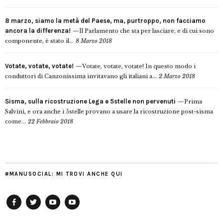
8 marzo, siamo la metà del Paese, ma, purtroppo, non facciamo
ancora la differenza!
Il Parlamento che sta per lasciare, e di cui sono
componente, è stato il...
8 Marzo 2018
Votate, votate, votate!
Votate, votate, votate! In questo modo i
conduttori di Canzonissima invitavano gli italiani a...
2 Marzo 2018
Sisma, sulla ricostruzione Lega e 5stelle non pervenuti
Prima
Salvini, e ora anche i 5stelle provano a usare la ricostruzione post-sisma
come...
22 Febbraio 2018
#MANUSOCIAL: MI TROVI ANCHE QUI
Facebook
Twitter
YouTube
YouTube
Manu
PD