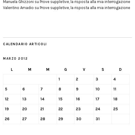
Manuela Ghizzoni
su
Prove suppletive, la risposta alla mia interrogazione
Valentino Amadio
su
Prove suppletive, la risposta alla mia interrogazione
CALENDARIO ARTICOLI
MARZO 2012
L
M
M
G
V
S
D
1
2
3
4
5
6
7
8
9
10
11
12
13
14
15
16
17
18
19
20
21
22
23
24
25
26
27
28
29
30
31