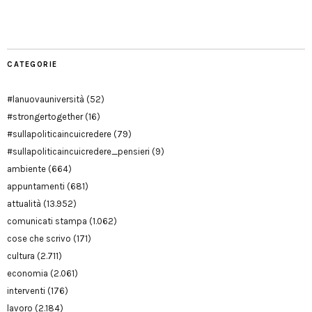
Modena
CATEGORIE
#lanuovauniversità
(52)
#strongertogether
(16)
#sullapoliticaincuicredere
(79)
#sullapoliticaincuicredere_pensieri
(9)
ambiente
(664)
appuntamenti
(681)
attualità
(13.952)
comunicati stampa
(1.062)
cose che scrivo
(171)
cultura
(2.711)
economia
(2.061)
interventi
(176)
lavoro
(2.184)