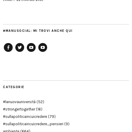
#MANUSOCIAL: MI TROVI ANCHE QUI
Facebook
Twitter
YouTube
YouTube
Manu
PD
Modena
CATEGORIE
#lanuovauniversità
(52)
#strongertogether
(16)
#sullapoliticaincuicredere
(79)
#sullapoliticaincuicredere_pensieri
(9)
ambiente
(664)