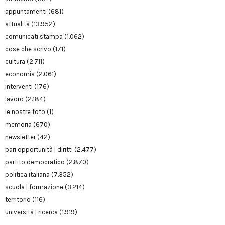
appuntamenti
(681)
attualità
(13.952)
comunicati stampa
(1.062)
cose che scrivo
(171)
cultura
(2.711)
economia
(2.061)
interventi
(176)
lavoro
(2.184)
le nostre foto
(1)
memoria
(670)
newsletter
(42)
pari opportunità | diritti
(2.477)
partito democratico
(2.870)
politica italiana
(7.352)
scuola | formazione
(3.214)
territorio
(116)
università | ricerca
(1.919)