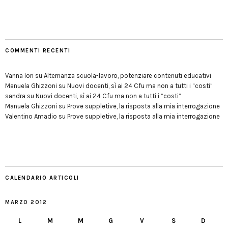
COMMENTI RECENTI
Vanna Iori
su
Alternanza scuola-lavoro, potenziare contenuti educativi
Manuela Ghizzoni
su
Nuovi docenti, sì ai 24 Cfu ma non a tutti i “costi”
sandra
su
Nuovi docenti, sì ai 24 Cfu ma non a tutti i “costi”
Manuela Ghizzoni
su
Prove suppletive, la risposta alla mia interrogazione
Valentino Amadio
su
Prove suppletive, la risposta alla mia interrogazione
CALENDARIO ARTICOLI
MARZO 2012
L
M
M
G
V
S
D