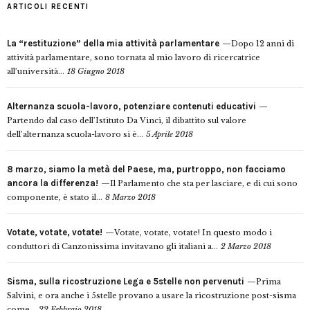
ARTICOLI RECENTI
La “restituzione” della mia attività parlamentare
Dopo 12 anni di
attività parlamentare, sono tornata al mio lavoro di ricercatrice
all’università...
18 Giugno 2018
Alternanza scuola-lavoro, potenziare contenuti educativi
Partendo dal caso dell’Istituto Da Vinci, il dibattito sul valore
dell’alternanza scuola-lavoro si è...
5 Aprile 2018
8 marzo, siamo la metà del Paese, ma, purtroppo, non facciamo
ancora la differenza!
Il Parlamento che sta per lasciare, e di cui sono
componente, è stato il...
8 Marzo 2018
Votate, votate, votate!
Votate, votate, votate! In questo modo i
conduttori di Canzonissima invitavano gli italiani a...
2 Marzo 2018
Sisma, sulla ricostruzione Lega e 5stelle non pervenuti
Prima
Salvini, e ora anche i 5stelle provano a usare la ricostruzione post-sisma
come...
22 Febbraio 2018