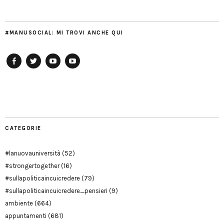
#MANUSOCIAL: MI TROVI ANCHE QUI
Facebook
Twitter
YouTube
YouTube
Manu
PD
Modena
CATEGORIE
#lanuovauniversità
(52)
#strongertogether
(16)
#sullapoliticaincuicredere
(79)
#sullapoliticaincuicredere_pensieri
(9)
ambiente
(664)
appuntamenti
(681)