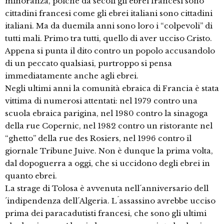
minoranza, poiché da secoli gli ebrei francesi sono
cittadini francesi come gli ebrei italiani sono cittadini
italiani. Ma da duemila anni sono loro i “colpevoli” di
tutti mali. Primo tra tutti, quello di aver ucciso Cristo.
Appena si punta il dito contro un popolo accusandolo
di un peccato qualsiasi, purtroppo si pensa
immediatamente anche agli ebrei.
Negli ultimi anni la comunità ebraica di Francia è stata
vittima di numerosi attentati: nel 1979 contro una
scuola ebraica parigina, nel 1980 contro la sinagoga
della rue Copernic, nel 1982 contro un ristorante nel
“ghetto” della rue des Rosiers, nel 1996 contro il
giornale Tribune Juive. Non è dunque la prima volta,
dal dopoguerra a oggi, che si uccidono degli ebrei in
quanto ebrei.
La strage di Tolosa è avvenuta nell´anniversario dell
´indipendenza dell´Algeria. L´assassino avrebbe ucciso
prima dei paracadutisti francesi, che sono gli ultimi