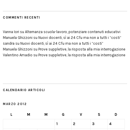
COMMENTI RECENTI
Vanna Iori
su
Alternanza scuola-lavoro, potenziare contenuti educativi
Manuela Ghizzoni
su
Nuovi docenti, sì ai 24 Cfu ma non a tutti i “costi”
sandra
su
Nuovi docenti, sì ai 24 Cfu ma non a tutti i “costi”
Manuela Ghizzoni
su
Prove suppletive, la risposta alla mia interrogazione
Valentino Amadio
su
Prove suppletive, la risposta alla mia interrogazione
CALENDARIO ARTICOLI
MARZO 2012
L
M
M
G
V
S
D
1
2
3
4