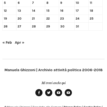
5
6
7
8
9
10
11
12
13
14
15
16
17
18
19
20
21
22
23
24
25
26
27
28
29
30
31
« Feb
Apr »
Manuela Ghizzoni | Archivio attività politica 2006-2018
Mi trovi anche qui
Facebook
Twitter
YouTube
YouTube
Manu
PD
Modena