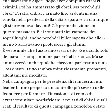
che lasciarono Algeri, dopo aver compiuto barbari
crimini. Poi ha ammazzato gli ebrei. Ma perché gli
ebrei? Perché entrare armato fino ai denti in una
scuola nella periferia della città e sparare su chiunque
gli si presentava davanti? C´è premeditazione, in
questo massacro. E ci sono stati sicuramente dei
sopralluoghi, anche perché il killer sapeva che alle 8
meno 5 arrivavano i professori e gli alunni.
È verosimile che l´assassino si sia detto: «Se uccido solo
dei parà la stampa non ne parlerà abbastanza. Ma se
ammazzerò anche qualche ebreo ne parleranno tutti».
Così è stato. Tutto sembra minuziosamente preparato,
attentamente meditato.
Nella campagna per le presidenziali francesi alcuni
leader hanno proposto un controllo più severo delle
frontiere per fermare “l´invasione” di rom o di
extracomunitari nordafricani, accusati di chissà quali
reati. Il risultato di questa campagna xenofoba è stato