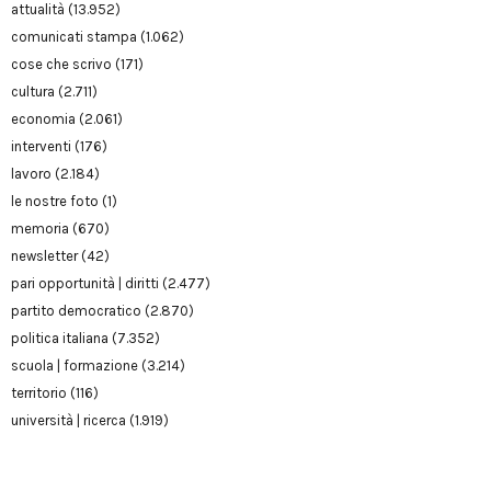
attualità
(13.952)
comunicati stampa
(1.062)
cose che scrivo
(171)
cultura
(2.711)
economia
(2.061)
interventi
(176)
lavoro
(2.184)
le nostre foto
(1)
memoria
(670)
newsletter
(42)
pari opportunità | diritti
(2.477)
partito democratico
(2.870)
politica italiana
(7.352)
scuola | formazione
(3.214)
territorio
(116)
università | ricerca
(1.919)