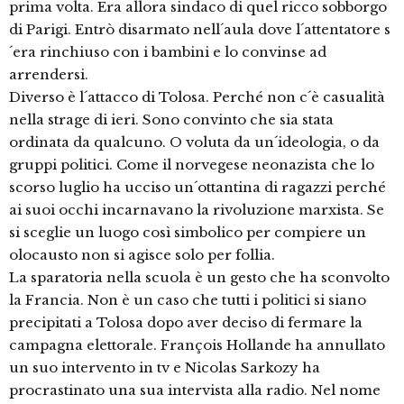
prima volta. Era allora sindaco di quel ricco sobborgo
di Parigi. Entrò disarmato nell´aula dove l´attentatore s
´era rinchiuso con i bambini e lo convinse ad
arrendersi.
Diverso è l´attacco di Tolosa. Perché non c´è casualità
nella strage di ieri. Sono convinto che sia stata
ordinata da qualcuno. O voluta da un´ideologia, o da
gruppi politici. Come il norvegese neonazista che lo
scorso luglio ha ucciso un´ottantina di ragazzi perché
ai suoi occhi incarnavano la rivoluzione marxista. Se
si sceglie un luogo così simbolico per compiere un
olocausto non si agisce solo per follia.
La sparatoria nella scuola è un gesto che ha sconvolto
la Francia. Non è un caso che tutti i politici si siano
precipitati a Tolosa dopo aver deciso di fermare la
campagna elettorale. François Hollande ha annullato
un suo intervento in tv e Nicolas Sarkozy ha
procrastinato una sua intervista alla radio. Nel nome