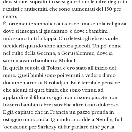
devastante, soprattutto se si guardano le cifre degli atti
razzisti e antisemiti, che sono aumentati del 150 per
cento.
È fortemente simbolico attaccare una scuola religiosa
dove si insegna il giudaismo, e dove i bambini
indossano tutti la kippà. Chi detesta gli ebrei vuole
ucciderli quando sono ancora piccoli. Un po´ come
nel culto della Geenna, a Gerusalemme, dove si
sacrificavano bambini a Moloch.
In quella scuola di Tolosa c´ero stato all´inizio del
mese. Quei bimbi sono poi venuti a vedere il mio
documentario su Birobidjan. Ed è terribile pensare
che alcuni di quei bimbi che sono venuti ad
applaudire il filmato, oggi non ci sono più. Se non
fossero bambini ebrei sarebbe altrettanto doloroso.
È già capitato che in Francia un pazzo prenda in
ostaggio una scuola. Quando accadde a Neuilly, fu l
´occasione per Sarkozy di far parlare di sé per la