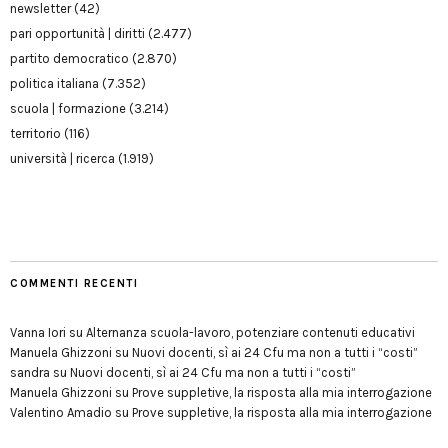
newsletter
(42)
pari opportunità | diritti
(2.477)
partito democratico
(2.870)
politica italiana
(7.352)
scuola | formazione
(3.214)
territorio
(116)
università | ricerca
(1.919)
COMMENTI RECENTI
Vanna Iori
su
Alternanza scuola-lavoro, potenziare contenuti educativi
Manuela Ghizzoni
su
Nuovi docenti, sì ai 24 Cfu ma non a tutti i “costi”
sandra
su
Nuovi docenti, sì ai 24 Cfu ma non a tutti i “costi”
Manuela Ghizzoni
su
Prove suppletive, la risposta alla mia interrogazione
Valentino Amadio
su
Prove suppletive, la risposta alla mia interrogazione