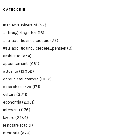
CATEGORIE
#lanuovauniversità
(52)
#strongertogether
(16)
#sullapoliticaincuicredere
(79)
#sullapoliticaincuicredere_pensieri
(9)
ambiente
(664)
appuntamenti
(681)
attualità
(13.952)
comunicati stampa
(1.062)
cose che scrivo
(171)
cultura
(2.711)
economia
(2.061)
interventi
(176)
lavoro
(2.184)
le nostre foto
(1)
memoria
(670)