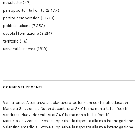
newsletter
(42)
pari opportunità | diritti
(2.477)
partito democratico
(2.870)
politica italiana
(7.352)
scuola | formazione
(3.214)
territorio
(116)
università | ricerca
(1.919)
COMMENTI RECENTI
Vanna Iori
su
Alternanza scuola-lavoro, potenziare contenuti educativi
Manuela Ghizzoni
su
Nuovi docenti, sì ai 24 Cfu ma non a tutti i “costi”
sandra
su
Nuovi docenti, sì ai 24 Cfu ma non a tutti i “costi”
Manuela Ghizzoni
su
Prove suppletive, la risposta alla mia interrogazione
Valentino Amadio
su
Prove suppletive, la risposta alla mia interrogazione