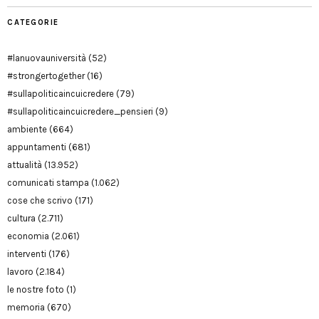
CATEGORIE
#lanuovauniversità
(52)
#strongertogether
(16)
#sullapoliticaincuicredere
(79)
#sullapoliticaincuicredere_pensieri
(9)
ambiente
(664)
appuntamenti
(681)
attualità
(13.952)
comunicati stampa
(1.062)
cose che scrivo
(171)
cultura
(2.711)
economia
(2.061)
interventi
(176)
lavoro
(2.184)
le nostre foto
(1)
memoria
(670)