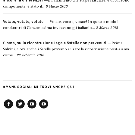
ancora la differenza!
Il Parlamento che sta per lasciare, e di cui sono
componente, è stato il...
8 Marzo 2018
Votate, votate, votate!
Votate, votate, votate! In questo modo i
conduttori di Canzonissima invitavano gli italiani a...
2 Marzo 2018
Sisma, sulla ricostruzione Lega e 5stelle non pervenuti
Prima
Salvini, e ora anche i 5stelle provano a usare la ricostruzione post-sisma
come...
22 Febbraio 2018
#MANUSOCIAL: MI TROVI ANCHE QUI
Facebook
Twitter
YouTube
YouTube
Manu
PD
Modena