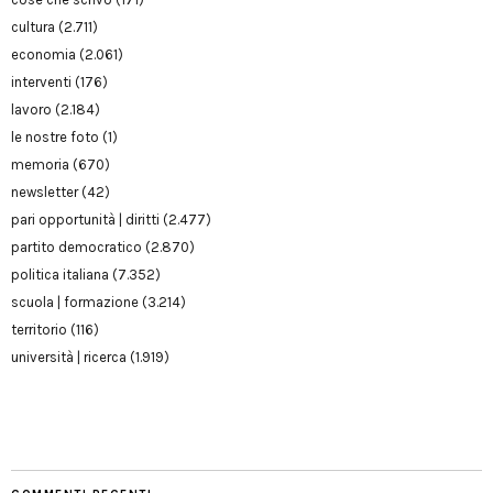
cultura
(2.711)
economia
(2.061)
interventi
(176)
lavoro
(2.184)
le nostre foto
(1)
memoria
(670)
newsletter
(42)
pari opportunità | diritti
(2.477)
partito democratico
(2.870)
politica italiana
(7.352)
scuola | formazione
(3.214)
territorio
(116)
università | ricerca
(1.919)