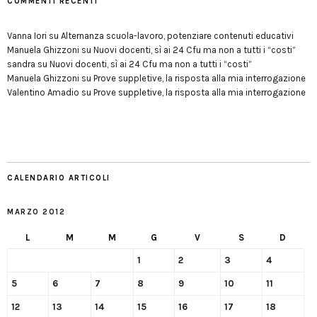
COMMENTI RECENTI
Vanna Iori
su
Alternanza scuola-lavoro, potenziare contenuti educativi
Manuela Ghizzoni
su
Nuovi docenti, sì ai 24 Cfu ma non a tutti i “costi”
sandra
su
Nuovi docenti, sì ai 24 Cfu ma non a tutti i “costi”
Manuela Ghizzoni
su
Prove suppletive, la risposta alla mia interrogazione
Valentino Amadio
su
Prove suppletive, la risposta alla mia interrogazione
CALENDARIO ARTICOLI
MARZO 2012
L
M
M
G
V
S
D
1
2
3
4
5
6
7
8
9
10
11
12
13
14
15
16
17
18