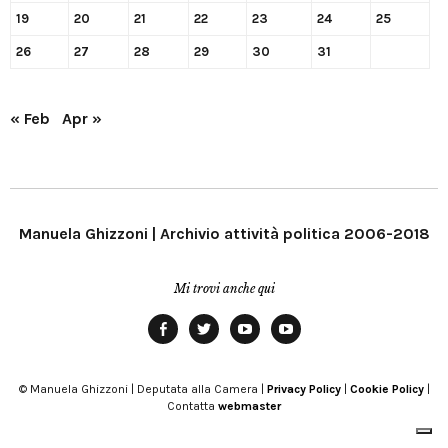
19
20
21
22
23
24
25
26
27
28
29
30
31
« Feb
Apr »
Manuela Ghizzoni | Archivio attività politica 2006-2018
Mi trovi anche qui
Facebook
Twitter
YouTube
YouTube
Manu
PD
Modena
© Manuela Ghizzoni | Deputata alla Camera |
Privacy Policy
|
Cookie Policy
|
Contatta
webmaster