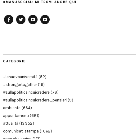
#MANUSOCIAL: MI TROVI ANCHE QUI
Facebook
Twitter
YouTube
YouTube
Manu
PD
Modena
CATEGORIE
#lanuovauniversità
(52)
#strongertogether
(16)
#sullapoliticaincuicredere
(79)
#sullapoliticaincuicredere_pensieri
(9)
ambiente
(664)
appuntamenti
(681)
attualità
(13.952)
comunicati stampa
(1.062)
cose che scrivo
(171)