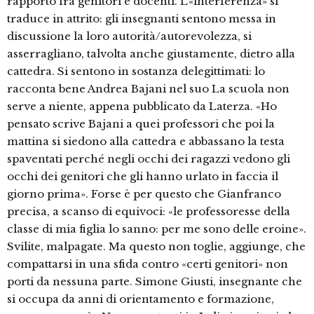
rapporto fra genitori e docenti. L’«interferenza» si
traduce in attrito: gli insegnanti sentono messa in
discussione la loro autorità/autorevolezza, si
asserragliano, talvolta anche giustamente, dietro alla
cattedra. Si sentono in sostanza delegittimati: lo
racconta bene Andrea Bajani nel suo La scuola non
serve a niente, appena pubblicato da Laterza. «Ho
pensato scrive Bajani a quei professori che poi la
mattina si siedono alla cattedra e abbassano la testa
spaventati perché negli occhi dei ragazzi vedono gli
occhi dei genitori che gli hanno urlato in faccia il
giorno prima». Forse è per questo che Gianfranco
precisa, a scanso di equivoci: «le professoresse della
classe di mia figlia lo sanno: per me sono delle eroine».
Svilite, malpagate. Ma questo non toglie, aggiunge, che
compattarsi in una sfida contro «certi genitori» non
porti da nessuna parte. Simone Giusti, insegnante che
si occupa da anni di orientamento e formazione,