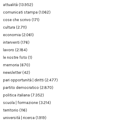
attualità
(13.952)
comunicati stampa
(1.062)
cose che scrivo
(171)
cultura
(2.711)
economia
(2.061)
interventi
(176)
lavoro
(2.184)
le nostre foto
(1)
memoria
(670)
newsletter
(42)
pari opportunità | diritti
(2.477)
partito democratico
(2.870)
politica italiana
(7.352)
scuola | formazione
(3.214)
territorio
(116)
università | ricerca
(1.919)