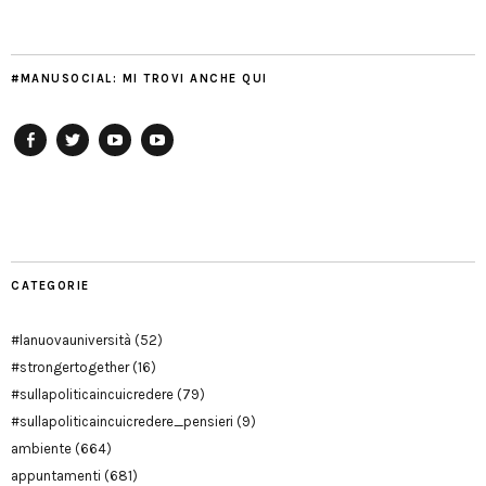
#MANUSOCIAL: MI TROVI ANCHE QUI
Facebook
Twitter
YouTube
YouTube
Manu
PD
Modena
CATEGORIE
#lanuovauniversità
(52)
#strongertogether
(16)
#sullapoliticaincuicredere
(79)
#sullapoliticaincuicredere_pensieri
(9)
ambiente
(664)
appuntamenti
(681)