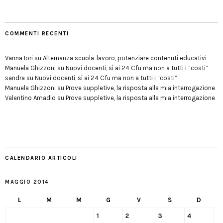
COMMENTI RECENTI
Vanna Iori
su
Alternanza scuola-lavoro, potenziare contenuti educativi
Manuela Ghizzoni
su
Nuovi docenti, sì ai 24 Cfu ma non a tutti i “costi”
sandra
su
Nuovi docenti, sì ai 24 Cfu ma non a tutti i “costi”
Manuela Ghizzoni
su
Prove suppletive, la risposta alla mia interrogazione
Valentino Amadio
su
Prove suppletive, la risposta alla mia interrogazione
CALENDARIO ARTICOLI
MAGGIO 2014
L
M
M
G
V
S
D
1
2
3
4