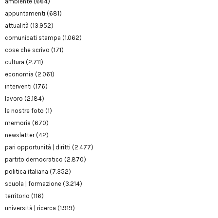
ambiente
(664)
appuntamenti
(681)
attualità
(13.952)
comunicati stampa
(1.062)
cose che scrivo
(171)
cultura
(2.711)
economia
(2.061)
interventi
(176)
lavoro
(2.184)
le nostre foto
(1)
memoria
(670)
newsletter
(42)
pari opportunità | diritti
(2.477)
partito democratico
(2.870)
politica italiana
(7.352)
scuola | formazione
(3.214)
territorio
(116)
università | ricerca
(1.919)