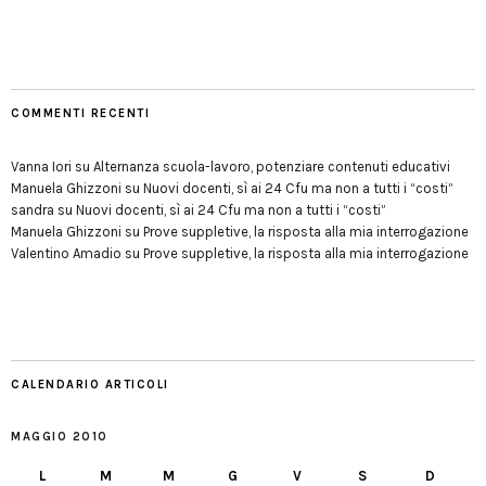
COMMENTI RECENTI
Vanna Iori
su
Alternanza scuola-lavoro, potenziare contenuti educativi
Manuela Ghizzoni
su
Nuovi docenti, sì ai 24 Cfu ma non a tutti i “costi”
sandra
su
Nuovi docenti, sì ai 24 Cfu ma non a tutti i “costi”
Manuela Ghizzoni
su
Prove suppletive, la risposta alla mia interrogazione
Valentino Amadio
su
Prove suppletive, la risposta alla mia interrogazione
CALENDARIO ARTICOLI
MAGGIO 2010
L
M
M
G
V
S
D