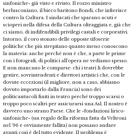
sinfoniche» già visto e rivisto. Il rozzo ministro
berlusconiano, il bieco baritono Bondi, che infierisce
contro la Cultura. I sindacati che sparano acuti e
scioperi nella difesa della Cultura oltraggiata e, già che
ci siamo, di indifendibili privilegi castali e corporativi.
Intorno, il coro stonato delle opposte tifoserie
politiche che più strepitano quanto meno conoscono
la materia: anche perché non è che, a parte le prime
con i fotografi, di politici all’opera ne vediamo spesso.
E non mancano le comparse: chi i teatri li dovrebbe
gestire, sovrintendenti e direttori artistici che, con le
dovute eccezioni (il migliore, non a caso, abbiamo
dovuto importarlo dalla Francia) sono dei
politicantucoli finiti in teatro perché troppo scarsi o
troppo poco scaltri per assicurarsi una Asl. Il nostro è
davvero uno strano Paese. Che le «fondazioni lirico-
sinfoniche» (un regalo della riforma fatta da Veltroni
nel ’96 e ovviamente fallita) non possano andare
avanti così è del tutto evidente. Il problema è