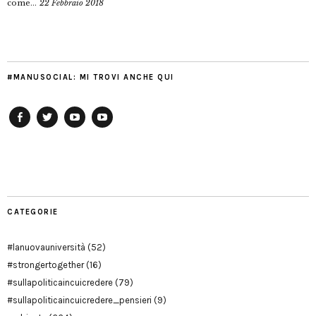
come...
22 Febbraio 2018
#MANUSOCIAL: MI TROVI ANCHE QUI
Facebook
Twitter
YouTube
YouTube
Manu
PD
Modena
CATEGORIE
#lanuovauniversità
(52)
#strongertogether
(16)
#sullapoliticaincuicredere
(79)
#sullapoliticaincuicredere_pensieri
(9)