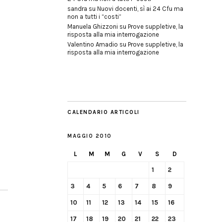
sandra
su
Nuovi docenti, sì ai 24 Cfu ma
non a tutti i “costi”
Manuela Ghizzoni
su
Prove suppletive, la
risposta alla mia interrogazione
Valentino Amadio
su
Prove suppletive, la
risposta alla mia interrogazione
CALENDARIO ARTICOLI
MAGGIO 2010
L
M
M
G
V
S
D
1
2
3
4
5
6
7
8
9
10
11
12
13
14
15
16
17
18
19
20
21
22
23