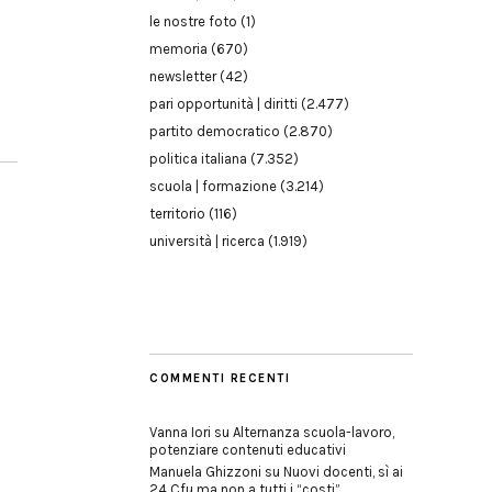
le nostre foto
(1)
memoria
(670)
newsletter
(42)
pari opportunità | diritti
(2.477)
partito democratico
(2.870)
politica italiana
(7.352)
scuola | formazione
(3.214)
territorio
(116)
università | ricerca
(1.919)
COMMENTI RECENTI
Vanna Iori
su
Alternanza scuola-lavoro,
potenziare contenuti educativi
Manuela Ghizzoni
su
Nuovi docenti, sì ai
24 Cfu ma non a tutti i “costi”