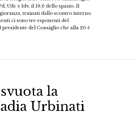
, Udc e Idv, il 19,6 dello spazio. Il
gioranza, trainati dallo scontro interno
senti ci sono tre esponenti del
il presidente del Consiglio che alla 20 è
 svuota la
adia Urbinati