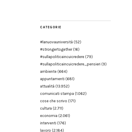
Modena
CATEGORIE
#lanuovauniversità
(52)
#strongertogether
(16)
#sullapoliticaincuicredere
(79)
#sullapoliticaincuicredere_pensieri
(9)
ambiente
(664)
appuntamenti
(681)
attualità
(13.952)
comunicati stampa
(1.062)
cose che scrivo
(171)
cultura
(2.711)
economia
(2.061)
interventi
(176)
lavoro
(2.184)