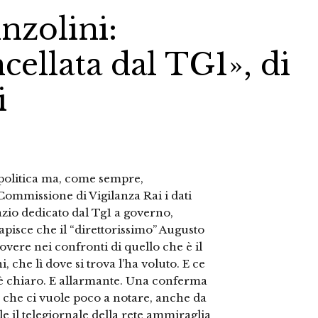
nzolini:
ellata dal TG1», di
i
 politica ma, come sempre,
 Commissione di Vigilanza Rai i dati
pazio dedicato dal Tg1 a governo,
apisce che il “direttorissimo” Augusto
overe nei confronti di quello che è il
, che lì dove si trova l’ha voluto. E ce
rt è chiaro. E allarmante. Una conferma
io che ci vuole poco a notare, anche da
le il telegiornale della rete ammiraglia