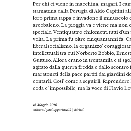
Per chi ci viene in macchina, magari. I cam
stamattina dalla Perugia di Aldo Capitini al
loro prima tappa e invadono il minuscolo 
arcobaleno. La pioggia va e viene ma non c
speciale. Ventiquattro chilometri tutti d’un 
volta. La prima fu oltre cinquantanni fa: Cap
liberalsocialismo, la organizzo’ coraggio
intellettuali tra cui Norberto Bobbio, Ernes
Guttuso. Allora erano in trentamila e si sg
agitato dalla guerra fredda e dallo scontro 
maratoneti della pace partiti dai giardini de
contarli. Cosi’ come a seguirli. Riprendere la
coda e’ impossibile, ma la voce di Flavio Lott
16 Maggio 2010
cultura
/
pari opportunità | diritti