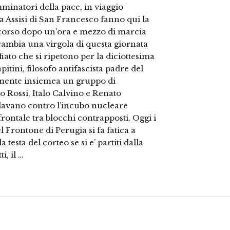
minatori della pace, in viaggio
la Assisi di San Francesco fanno qui la
corso dopo un’ora e mezzo di marcia
ambia una virgola di questa giornata
fiato che si ripetono per la diciottesima
itini, filosofo antifascista padre del
samente insiemea un gruppo di
to Rossi, Italo Calvino e Renato
olavano contro l’incubo nucleare
frontale tra blocchi contrapposti. Oggi i
l Frontone di Perugia si fa fatica a
 testa del corteo se si e’ partiti dalla
i, il …