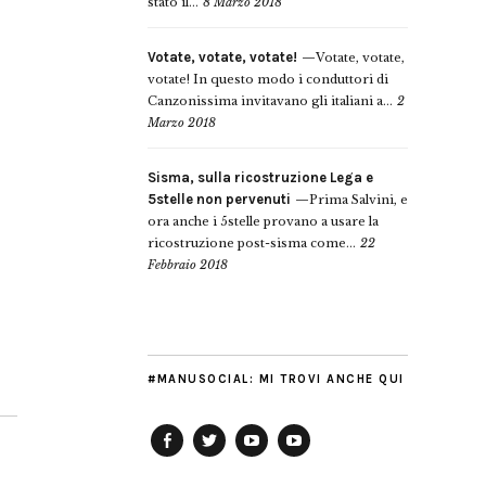
stato il...
8 Marzo 2018
Votate, votate, votate!
Votate, votate,
votate! In questo modo i conduttori di
Canzonissima invitavano gli italiani a...
2
Marzo 2018
Sisma, sulla ricostruzione Lega e
5stelle non pervenuti
Prima Salvini, e
ora anche i 5stelle provano a usare la
ricostruzione post-sisma come...
22
Febbraio 2018
#MANUSOCIAL: MI TROVI ANCHE QUI
Facebook
Twitter
YouTube
YouTube
Manu
PD