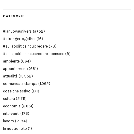
CATEGORIE
#lanuovauniversità
(52)
#strongertogether
(16)
#sullapoliticaincuicredere
(79)
#sullapoliticaincuicredere_pensieri
(9)
ambiente
(664)
appuntamenti
(681)
attualità
(13.952)
comunicati stampa
(1.062)
cose che scrivo
(171)
cultura
(2.711)
economia
(2.061)
interventi
(176)
lavoro
(2.184)
le nostre foto
(1)