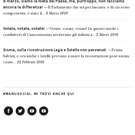
8 marzo, siamo la metà del Paese, ma, purtroppo, non facciamo
ancora la differenza!
Il Parlamento che sta per lasciare, e di cui sono
componente, è stato il...
8 Marzo 2018
Votate, votate, votate!
Votate, votate, votate! In questo modo i
conduttori di Canzonissima invitavano gli italiani a...
2 Marzo 2018
Sisma, sulla ricostruzione Lega e 5stelle non pervenuti
Prima
Salvini, e ora anche i 5stelle provano a usare la ricostruzione post-sisma
come...
22 Febbraio 2018
#MANUSOCIAL: MI TROVI ANCHE QUI
Facebook
Twitter
YouTube
YouTube
Manu
PD
Modena