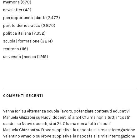
memoria
(670)
newsletter
(42)
pari opportunità | diritti
(2.477)
partito democratico
(2.870)
politica italiana
(7.352)
scuola | formazione
(3.214)
territorio
(116)
università | ricerca
(1.919)
COMMENTI RECENTI
Vanna Iori
su
Alternanza scuola-lavoro, potenziare contenuti educativi
Manuela Ghizzoni
su
Nuovi docenti, sì ai 24 Cfu ma non a tutti i “costi”
sandra
su
Nuovi docenti, sì ai 24 Cfu ma non a tutti i “costi”
Manuela Ghizzoni
su
Prove suppletive, la risposta alla mia interrogazione
Valentino Amadio
su
Prove suppletive, la risposta alla mia interrogazione