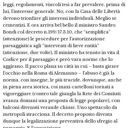
leggi, regolamenti, vincoli tesi a far prevalere, prima di
lui, l’interesse generale. No, con la Casa delle Libertà
devono trionfare gli interessi individuali. Meglio se
cementizi. E ora arriva bel bello il ministro Sandro
Bondi col decreto n.199/17.3.10, che “semplifica”
(attenzione) le procedure per l’autorizzazione
paesaggistica agli “interventi di lieve entità”
(attenzione, due volte). Il ministro ha tenuto in vita il
Codice per il paesaggio e però vara norme che lo
aggirano. Il pacco plana su città in cui – basta girare
l’occhio nella Roma di Alemanno – l’abuso è già la
norma, con insegne, le più trucide, dovunque, anche
in piena area storica, coi maxi-cartelloni tornati a
vigoreggiare (contro tale giungla la Rete dei Comitati
avanza domani una proposta di legge popolare), con
balconi divenuti verande chiuse. Uno spettacolo da
metropoli stracciona. Il decreto proposto diventa
dunque la legalizzazione preventiva dello sfregio al
paesaggio. E l’opposizione …