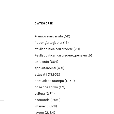
Modena
CATEGORIE
#lanuovauniversità
(52)
#strongertogether
(16)
#sullapoliticaincuicredere
(79)
#sullapoliticaincuicredere_pensieri
(9)
ambiente
(664)
appuntamenti
(681)
attualità
(13.952)
comunicati stampa
(1.062)
cose che scrivo
(171)
cultura
(2.711)
economia
(2.061)
interventi
(176)
lavoro
(2.184)