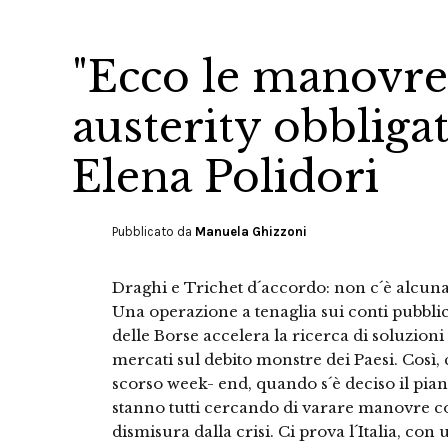
"Ecco le manovre
austerity obbligata
Elena Polidori
Pubblicato da
Manuela Ghizzoni
Draghi e Trichet d´accordo: non c´è alcuna 
Una operazione a tenaglia sui conti pubbli
delle Borse accelera la ricerca di soluzion
mercati sul debito monstre dei Paesi. Così,
scorso week- end, quando s´è deciso il pian
stanno tutti cercando di varare manovre corr
dismisura dalla crisi. Ci prova l´Italia, co