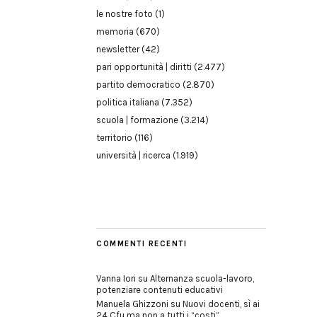
le nostre foto
(1)
memoria
(670)
newsletter
(42)
pari opportunità | diritti
(2.477)
partito democratico
(2.870)
politica italiana
(7.352)
scuola | formazione
(3.214)
territorio
(116)
università | ricerca
(1.919)
COMMENTI RECENTI
Vanna Iori
su
Alternanza scuola-lavoro,
potenziare contenuti educativi
Manuela Ghizzoni
su
Nuovi docenti, sì ai
24 Cfu ma non a tutti i “costi”