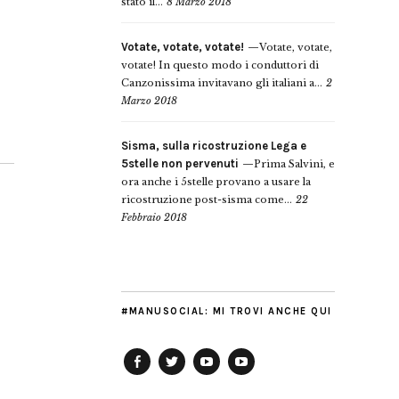
stato il...
8 Marzo 2018
Votate, votate, votate!
Votate, votate,
votate! In questo modo i conduttori di
Canzonissima invitavano gli italiani a...
2
Marzo 2018
Sisma, sulla ricostruzione Lega e
5stelle non pervenuti
Prima Salvini, e
ora anche i 5stelle provano a usare la
ricostruzione post-sisma come...
22
Febbraio 2018
#MANUSOCIAL: MI TROVI ANCHE QUI
Facebook
Twitter
YouTube
YouTube
Manu
PD