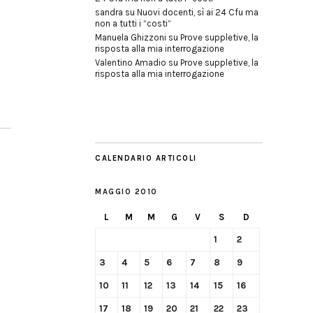
sandra
su
Nuovi docenti, sì ai 24 Cfu ma
non a tutti i “costi”
Manuela Ghizzoni
su
Prove suppletive, la
risposta alla mia interrogazione
Valentino Amadio
su
Prove suppletive, la
risposta alla mia interrogazione
CALENDARIO ARTICOLI
MAGGIO 2010
L
M
M
G
V
S
D
1
2
3
4
5
6
7
8
9
10
11
12
13
14
15
16
17
18
19
20
21
22
23