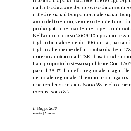
Il primo colpo di machete inferto agli orga
dall’introduzione dei nuovi ordinamenti e
cattedre sia sul tempo normale sia sul te
anno del triennio, vennero tenute fuori dai t
prolungato che mantennero per continuità
Nell’anno in corso 2009/10 i posti in orga
tagliati brutalmente di -690 unità , passando
tagliati alle medie della Lombardia ben, 178 
criterio adottato dall’USR , basato sul rapp
ha riproposto lo stesso squilibrio: Con 1.56
pari al 38,4% di quello regionale, i tagli 
del totale regionale. Il tempo prolungato si 
una tendenza in calo. Sono 28 le classi pri
mentre sono 84 …
17 Maggio 2010
scuola | formazione