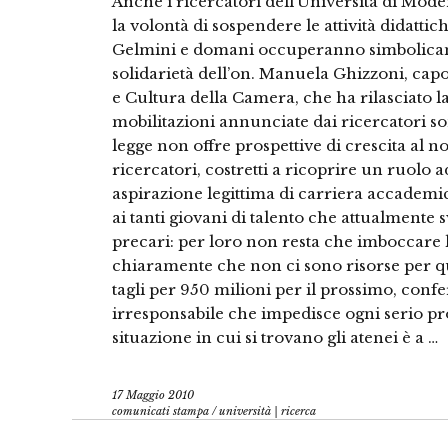
Anche i ricercatori dell’Università di Mo
la volontà di sospendere le attività didattic
Gelmini e domani occuperanno simbolicamen
solidarietà dell’on. Manuela Ghizzoni, ca
e Cultura della Camera, che ha rilasciato l
mobilitazioni annunciate dai ricercatori sono
legge non offre prospettive di crescita al no
ricercatori, costretti a ricoprire un ruolo 
aspirazione legittima di carriera accademica
ai tanti giovani di talento che attualmente s
precari: per loro non resta che imboccare la
chiaramente che non ci sono risorse per qu
tagli per 950 milioni per il prossimo, con
irresponsabile che impedisce ogni serio pro
situazione in cui si trovano gli atenei è a …
17 Maggio 2010
comunicati stampa
/
università | ricerca