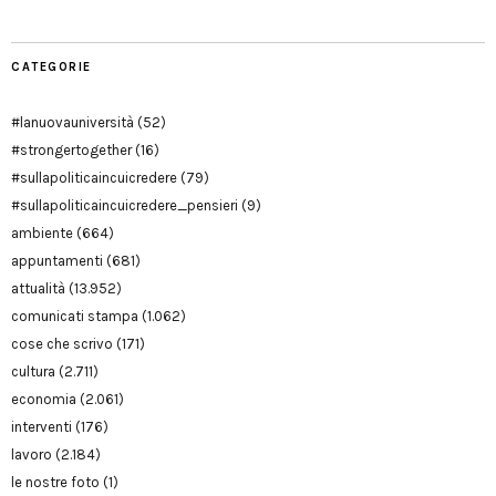
CATEGORIE
#lanuovauniversità
(52)
#strongertogether
(16)
#sullapoliticaincuicredere
(79)
#sullapoliticaincuicredere_pensieri
(9)
ambiente
(664)
appuntamenti
(681)
attualità
(13.952)
comunicati stampa
(1.062)
cose che scrivo
(171)
cultura
(2.711)
economia
(2.061)
interventi
(176)
lavoro
(2.184)
le nostre foto
(1)