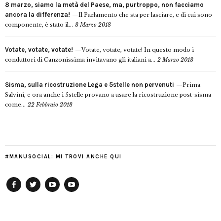
8 marzo, siamo la metà del Paese, ma, purtroppo, non facciamo
ancora la differenza!
Il Parlamento che sta per lasciare, e di cui sono
componente, è stato il...
8 Marzo 2018
Votate, votate, votate!
Votate, votate, votate! In questo modo i
conduttori di Canzonissima invitavano gli italiani a...
2 Marzo 2018
Sisma, sulla ricostruzione Lega e 5stelle non pervenuti
Prima
Salvini, e ora anche i 5stelle provano a usare la ricostruzione post-sisma
come...
22 Febbraio 2018
#MANUSOCIAL: MI TROVI ANCHE QUI
Facebook
Twitter
YouTube
YouTube
Manu
PD
Modena