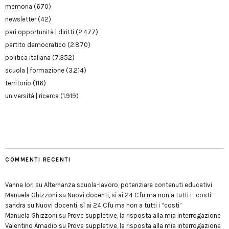
memoria
(670)
newsletter
(42)
pari opportunità | diritti
(2.477)
partito democratico
(2.870)
politica italiana
(7.352)
scuola | formazione
(3.214)
territorio
(116)
università | ricerca
(1.919)
COMMENTI RECENTI
Vanna Iori
su
Alternanza scuola-lavoro, potenziare contenuti educativi
Manuela Ghizzoni
su
Nuovi docenti, sì ai 24 Cfu ma non a tutti i “costi”
sandra
su
Nuovi docenti, sì ai 24 Cfu ma non a tutti i “costi”
Manuela Ghizzoni
su
Prove suppletive, la risposta alla mia interrogazione
Valentino Amadio
su
Prove suppletive, la risposta alla mia interrogazione