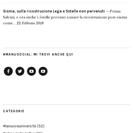
Sisma, sulla ricostruzione Lega e 5stelle non pervenuti
Prima
Salvini, e ora anche i 5stelle provano a usare la ricostruzione post-sisma
come...
22 Febbraio 2018
#MANUSOCIAL: MI TROVI ANCHE QUI
Facebook
Twitter
YouTube
YouTube
Manu
PD
Modena
CATEGORIE
#lanuovauniversità
(52)