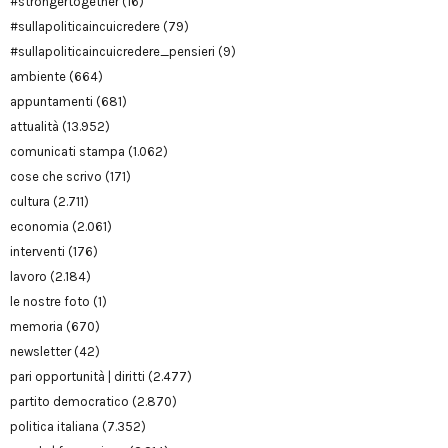
#strongertogether
(16)
#sullapoliticaincuicredere
(79)
#sullapoliticaincuicredere_pensieri
(9)
ambiente
(664)
appuntamenti
(681)
attualità
(13.952)
comunicati stampa
(1.062)
cose che scrivo
(171)
cultura
(2.711)
economia
(2.061)
interventi
(176)
lavoro
(2.184)
le nostre foto
(1)
memoria
(670)
newsletter
(42)
pari opportunità | diritti
(2.477)
partito democratico
(2.870)
politica italiana
(7.352)