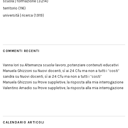
scuola | formazione
(3.214)
territorio
(116)
università | ricerca
(1.919)
COMMENTI RECENTI
Vanna Iori
su
Alternanza scuola-lavoro, potenziare contenuti educativi
Manuela Ghizzoni
su
Nuovi docenti, sì ai 24 Cfu ma non a tutti i “costi”
sandra
su
Nuovi docenti, sì ai 24 Cfu ma non a tutti i “costi”
Manuela Ghizzoni
su
Prove suppletive, la risposta alla mia interrogazione
Valentino Amadio
su
Prove suppletive, la risposta alla mia interrogazione
CALENDARIO ARTICOLI