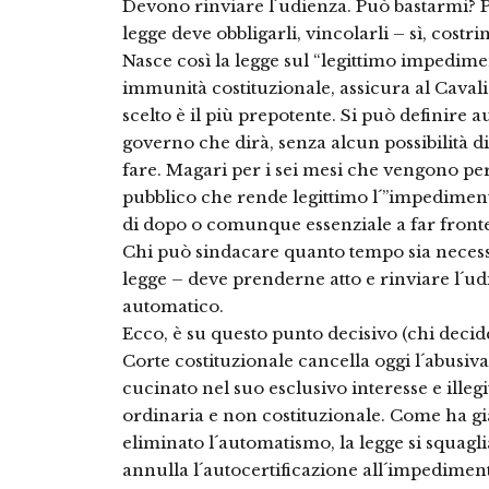
Devono rinviare l´udienza. Può bastarmi? 
legge deve obbligarli, vincolarli – sì, costri
Nasce così la legge sul “legittimo impedimen
immunità costituzionale, assicura al Caval
scelto è il più prepotente. Si può definire a
governo che dirà, senza alcun possibilità d
fare. Magari per i sei mesi che vengono p
pubblico che rende legittimo l´”impediment
di dopo o comunque essenziale a far fronte
Chi può sindacare quanto tempo sia necess
legge – deve prenderne atto e rinviare l´ud
automatico.
Ecco, è su questo punto decisivo (chi decid
Corte costituzionale cancella oggi l´abusiva
cucinato nel suo esclusivo interesse e ill
ordinaria e non costituzionale. Come ha gi
eliminato l´automatismo, la legge si squagli
annulla l´autocertificazione all´impedimen