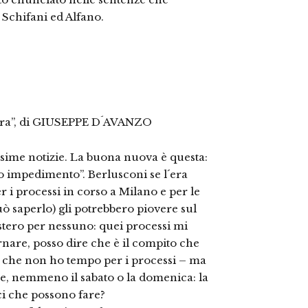
i Schifani ed Alfano.
uerra”, di GIUSEPPE D´AVANZO
ssime notizie. La buona nuova è questa:
mo impedimento”. Berlusconi se l´era
er i processi in corso a Milano e per le
uò saperlo) gli potrebbero piovere sul
stero per nessuno: quei processi mi
nare, posso dire che è il compito che
i che non ho tempo per i processi – ma
 nemmeno il sabato o la domenica: la
ci che possono fare?