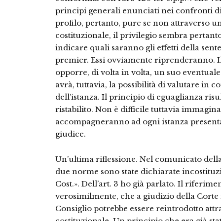
principi generali enunciati nei confronti di 
profilo, pertanto, pure se non attraverso un
costituzionale, il privilegio sembra pertant
indicare quali saranno gli effetti della sent
premier. Essi ovviamente riprenderanno. Il
opporre, di volta in volta, un suo eventual
avrà, tuttavia, la possibilità di valutare in
dell’istanza. Il principio di eguaglianza ri
ristabilito. Non è difficile tuttavia immagin
accompagneranno ad ogni istanza presentat
giudice.
Un’ultima riflessione. Nel comunicato della
due norme sono state dichiarate incostituzio
Cost.». Dell’art. 3 ho già parlato. Il riferimen
verosimilmente, che a giudizio della Corte i
Consiglio potrebbe essere reintrodotto att
costituzionale. Un principio che era già st