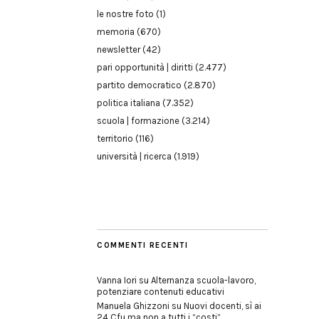
le nostre foto
(1)
memoria
(670)
newsletter
(42)
pari opportunità | diritti
(2.477)
partito democratico
(2.870)
politica italiana
(7.352)
scuola | formazione
(3.214)
territorio
(116)
università | ricerca
(1.919)
COMMENTI RECENTI
Vanna Iori
su
Alternanza scuola-lavoro,
potenziare contenuti educativi
Manuela Ghizzoni
su
Nuovi docenti, sì ai
24 Cfu ma non a tutti i “costi”