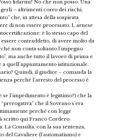
Posso fidarmi? No che non posso. Una
ngerli – altrimenti corro dei rischi.
to” che, in attesa della sospirata
iere di non essere processato. L´arnese
utocertificazione: è lo stesso capo del
i essere contraddetto, di avere molto da
erché non conta soltanto l´impegno
o”, ma anche tutto il lavoro di prima e
 a quell´appuntamento istituzionale.
ario? Quindi, il giudice – comanda la
ienza perché l´arresto del processo è
e se l´impedimento è legittimo?) che la
 “prerogativa” che il Sovrano s´era
egittimamente perché con legge
à scritto qui Franco Cordero:
a. La Consulta, con la sua sentenza,
to del Cavaliere (l´automatismo) e