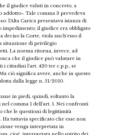
he il giudice valuti in concreto, a
nto addotto». Tale comma 3 prevedeva
o: l’Alta Carica presentava istanza di
o impedimento; il giudice era obbligato
 deciso la Corte, viola anch’esso il
 situazione di privilegio
getti. La norma ritorna, invece, ad
nosca che il giudice può valutare in
 cittadini l’art. 420 ter c.p.p., se
Ma ciò significa avere, anche in questo
dotta dalla legge n. 51/2010.
mane in piedi, quindi, soltanto la
 nel comma 1 dell’art. 1. Nei confronti
 che le questioni di legittimità
. Ha tuttavia specificato che esse non
izione venga interpretata in
nga, cioè, interpretata nello spirito dei