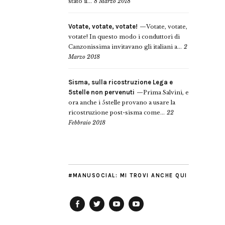
stato il...
8 Marzo 2018
Votate, votate, votate!
Votate, votate,
votate! In questo modo i conduttori di
Canzonissima invitavano gli italiani a...
2
Marzo 2018
Sisma, sulla ricostruzione Lega e
5stelle non pervenuti
Prima Salvini, e
ora anche i 5stelle provano a usare la
ricostruzione post-sisma come...
22
Febbraio 2018
#MANUSOCIAL: MI TROVI ANCHE QUI
Facebook
Twitter
YouTube
YouTube
Manu
PD