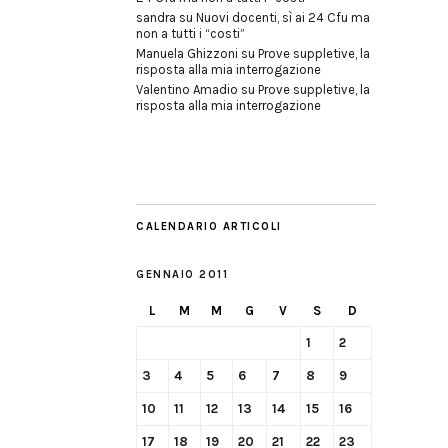
sandra
su
Nuovi docenti, sì ai 24 Cfu ma
non a tutti i “costi”
Manuela Ghizzoni
su
Prove suppletive, la
risposta alla mia interrogazione
Valentino Amadio
su
Prove suppletive, la
risposta alla mia interrogazione
CALENDARIO ARTICOLI
GENNAIO 2011
L
M
M
G
V
S
D
1
2
3
4
5
6
7
8
9
10
11
12
13
14
15
16
17
18
19
20
21
22
23