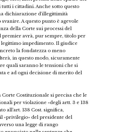
tutti i cittadini. Anche sotto questo
a dichiarazione d’illegittimità
o svanire. A questo punto è agevole
enza della Corte sui processi del
 premier avrà, pur sempre, titolo per
e legittimo impedimento. Il giudice
 concreto la fondatezza o meno
sulterà, in questo modo, sicuramente
are quali saranno le tensioni che si
a e ad ogni decisione di merito del
 Corte Costituzionale si precisa che le
nali per violazione «degli artt. 3 e 138
to all’art. 138 Cost. significa,
l «privilegio» del presidente del
raverso una legge di rango
ato enunciato nelle sentenze che