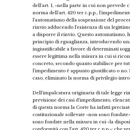
dell’art. 1, «nella parte in cui non prevede c
norma dell’art. 420 ter c.p.p., l’impedime
l’automatismo della sospensione del process
rinvio adducendo l’esistenza di un legittim
a disporre il rinvio. Questo automatismo, ha
principio di eguaglianza, introducendo una
ingiustificabile a favore di determinati sog
essere legittima nella misura in cui si rico
concreto, secondo quanto stabilisce per tutti i
l’impedimento è appunto giustificato o no. 
caso, eliminato la norma di privilegio intro
Dell’impalcatura originaria di tale legge ri
previsione dei casi d’impedimento, elencati
di questa norma la Corte ha infatti precisato
costituzionale sollevate «non sono fondate»
sono fondate nella misura in cui «la dispos
conformità con l’art. 420 ter c.p.p.»: che ve