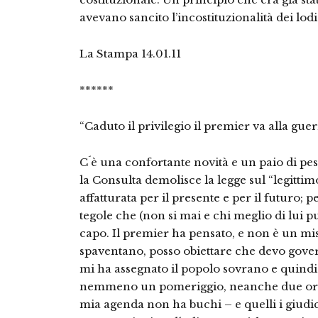
avevano sancito l’incostituzionalità dei lod
La Stampa 14.01.11
******
“Caduto il privilegio il premier va alla g
C´è una confortante novità e un paio di pe
la Consulta demolisce la legge sul “legitti
affatturata per il presente e per il futuro; p
tegole che (non si mai e chi meglio di lui p
capo. Il premier ha pensato, e non è un mi
spaventano, posso obiettare che devo gover
mi ha assegnato il popolo sovrano e quind
nemmeno un pomeriggio, neanche due ore,
mia agenda non ha buchi – e quelli i giudi