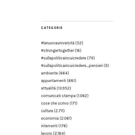
Modena
CATEGORIE
#lanuovauniversità
(52)
#strongertogether
(16)
#sullapoliticaincuicredere
(79)
#sullapoliticaincuicredere_pensieri
(9)
ambiente
(664)
appuntamenti
(681)
attualità
(13.952)
comunicati stampa
(1.062)
cose che scrivo
(171)
cultura
(2.711)
economia
(2.061)
interventi
(176)
lavoro
(2.184)