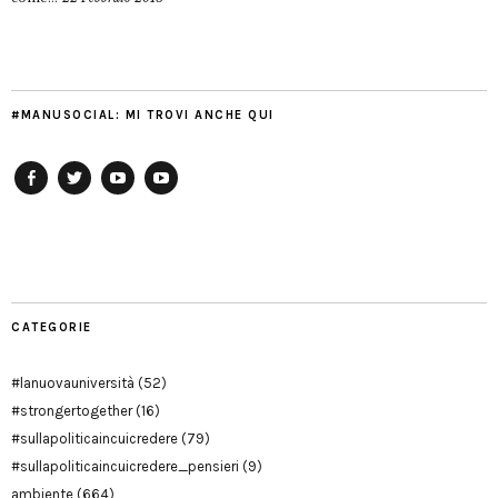
#MANUSOCIAL: MI TROVI ANCHE QUI
Facebook
Twitter
YouTube
YouTube
Manu
PD
Modena
CATEGORIE
#lanuovauniversità
(52)
#strongertogether
(16)
#sullapoliticaincuicredere
(79)
#sullapoliticaincuicredere_pensieri
(9)
ambiente
(664)