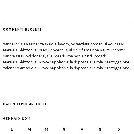
COMMENTI RECENTI
Vanna Iori
su
Alternanza scuola-lavoro, potenziare contenuti educativi
Manuela Ghizzoni
su
Nuovi docenti, sì ai 24 Cfu ma non a tutti i “costi”
sandra
su
Nuovi docenti, sì ai 24 Cfu ma non a tutti i “costi”
Manuela Ghizzoni
su
Prove suppletive, la risposta alla mia interrogazione
Valentino Amadio
su
Prove suppletive, la risposta alla mia interrogazione
CALENDARIO ARTICOLI
GENNAIO 2011
L
M
M
G
V
S
D