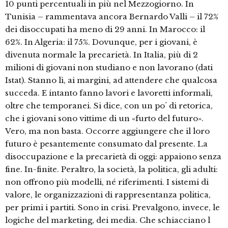
10 punti percentuali in più nel Mezzogiorno. In
Tunisia – rammentava ancora Bernardo Valli – il 72%
dei disoccupati ha meno di 29 anni. In Marocco: il
62%. In Algeria: il 75%. Dovunque, per i giovani, è
divenuta normale la precarietà. In Italia, più di 2
milioni di giovani non studiano e non lavorano (dati
Istat). Stanno lì, ai margini, ad attendere che qualcosa
succeda. E intanto fanno lavori e lavoretti informali,
oltre che temporanei. Si dice, con un po´ di retorica,
che i giovani sono vittime di un «furto del futuro».
Vero, ma non basta. Occorre aggiungere che il loro
futuro è pesantemente consumato dal presente. La
disoccupazione e la precarietà di oggi: appaiono senza
fine. In-finite. Peraltro, la società, la politica, gli adulti:
non offrono più modelli, né riferimenti. I sistemi di
valore, le organizzazioni di rappresentanza politica,
per primi i partiti. Sono in crisi. Prevalgono, invece, le
logiche del marketing, dei media. Che schiacciano l