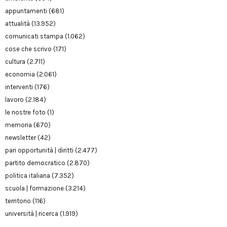
appuntamenti
(681)
attualità
(13.952)
comunicati stampa
(1.062)
cose che scrivo
(171)
cultura
(2.711)
economia
(2.061)
interventi
(176)
lavoro
(2.184)
le nostre foto
(1)
memoria
(670)
newsletter
(42)
pari opportunità | diritti
(2.477)
partito democratico
(2.870)
politica italiana
(7.352)
scuola | formazione
(3.214)
territorio
(116)
università | ricerca
(1.919)