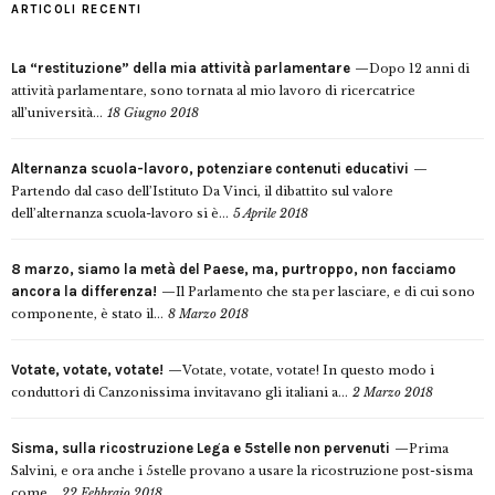
ARTICOLI RECENTI
La “restituzione” della mia attività parlamentare
Dopo 12 anni di
attività parlamentare, sono tornata al mio lavoro di ricercatrice
all’università...
18 Giugno 2018
Alternanza scuola-lavoro, potenziare contenuti educativi
Partendo dal caso dell’Istituto Da Vinci, il dibattito sul valore
dell’alternanza scuola-lavoro si è...
5 Aprile 2018
8 marzo, siamo la metà del Paese, ma, purtroppo, non facciamo
ancora la differenza!
Il Parlamento che sta per lasciare, e di cui sono
componente, è stato il...
8 Marzo 2018
Votate, votate, votate!
Votate, votate, votate! In questo modo i
conduttori di Canzonissima invitavano gli italiani a...
2 Marzo 2018
Sisma, sulla ricostruzione Lega e 5stelle non pervenuti
Prima
Salvini, e ora anche i 5stelle provano a usare la ricostruzione post-sisma
come...
22 Febbraio 2018