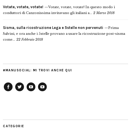
Votate, votate, votate!
Votate, votate, votate! In questo modo i
conduttori di Canzonissima invitavano gli italiani a...
2 Marzo 2018
Sisma, sulla ricostruzione Lega e 5stelle non pervenuti
Prima
Salvini, e ora anche i 5stelle provano a usare la ricostruzione post-sisma
come...
22 Febbraio 2018
#MANUSOCIAL: MI TROVI ANCHE QUI
Facebook
Twitter
YouTube
YouTube
Manu
PD
Modena
CATEGORIE