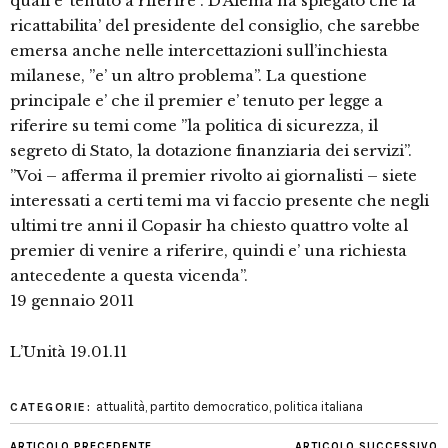
quali e’ tenuto a riferire”. D’Alema ha spiegato che la
ricattabilita’ del presidente del consiglio, che sarebbe
emersa anche nelle intercettazioni sull’inchiesta
milanese, ”e’ un altro problema”. La questione
principale e’ che il premier e’ tenuto per legge a
riferire su temi come ”la politica di sicurezza, il
segreto di Stato, la dotazione finanziaria dei servizi”.
”Voi – afferma il premier rivolto ai giornalisti – siete
interessati a certi temi ma vi faccio presente che negli
ultimi tre anni il Copasir ha chiesto quattro volte al
premier di venire a riferire, quindi e’ una richiesta
antecedente a questa vicenda”.
19 gennaio 2011
L’Unità 19.01.11
attualità
,
partito democratico
,
politica italiana
CATEGORIE:
ARTICOLO PRECEDENTE
ARTICOLO SUCCESSIVO