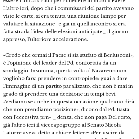
essere l’unica strada per rimettere in moto li Paese.
L’altro ieri, dopo che i commissari del partito avevano
visto le carte, si era tenuta una riunione lampo per
valutare la situazione- e già in quell’incontro si era
fatta strada l’idea delle elezioni anticipate_ il giorno
appresso, l’ulteriore accelerazione.
«Credo che ormai il Paese si sia stufato di Berlusconi»,
è l’opinione del leader del Pd, confortata da un
sondaggio. Insomma, questa volta al Nazareno non
voglioho farsi prendere in contropiede: guai a dare
l’immagine di un partito paralizzato, che non è mai in
grado di prendere una decisione in tempi bevi.
«Vediamo se anche in questa occasione qualcuno dirà
che non prendiamo posizione», dicono dal Pd. Basta
con l’eccessiva prn- _ denza, che non paga Del resto,
già l’altro ieri il vicecapogruppo al Senato Nicola
Latorre aveva detto a chiare lettere: «Per uscire da