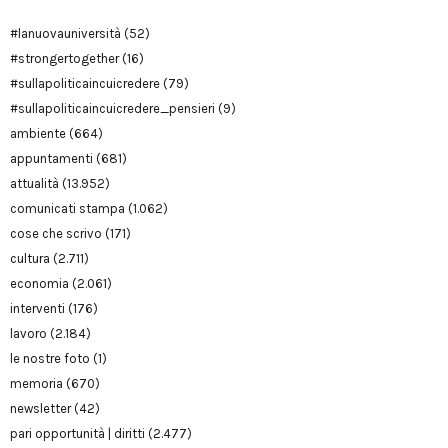
#lanuovauniversità
(52)
#strongertogether
(16)
#sullapoliticaincuicredere
(79)
#sullapoliticaincuicredere_pensieri
(9)
ambiente
(664)
appuntamenti
(681)
attualità
(13.952)
comunicati stampa
(1.062)
cose che scrivo
(171)
cultura
(2.711)
economia
(2.061)
interventi
(176)
lavoro
(2.184)
le nostre foto
(1)
memoria
(670)
newsletter
(42)
pari opportunità | diritti
(2.477)