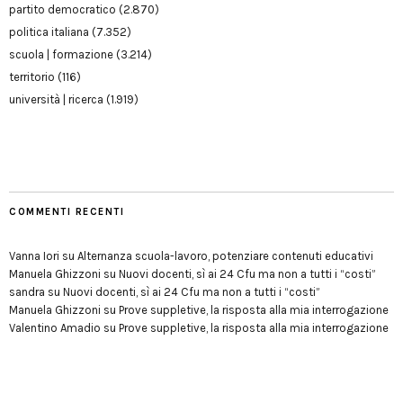
partito democratico
(2.870)
politica italiana
(7.352)
scuola | formazione
(3.214)
territorio
(116)
università | ricerca
(1.919)
COMMENTI RECENTI
Vanna Iori
su
Alternanza scuola-lavoro, potenziare contenuti educativi
Manuela Ghizzoni
su
Nuovi docenti, sì ai 24 Cfu ma non a tutti i “costi”
sandra
su
Nuovi docenti, sì ai 24 Cfu ma non a tutti i “costi”
Manuela Ghizzoni
su
Prove suppletive, la risposta alla mia interrogazione
Valentino Amadio
su
Prove suppletive, la risposta alla mia interrogazione