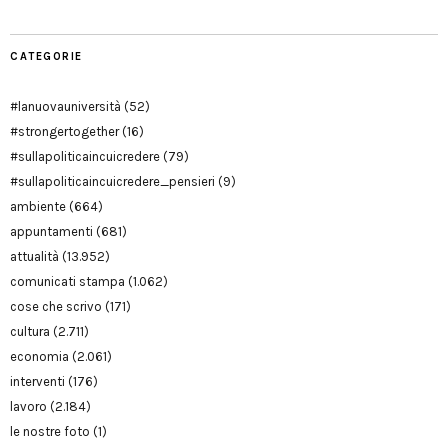
CATEGORIE
#lanuovauniversità
(52)
#strongertogether
(16)
#sullapoliticaincuicredere
(79)
#sullapoliticaincuicredere_pensieri
(9)
ambiente
(664)
appuntamenti
(681)
attualità
(13.952)
comunicati stampa
(1.062)
cose che scrivo
(171)
cultura
(2.711)
economia
(2.061)
interventi
(176)
lavoro
(2.184)
le nostre foto
(1)