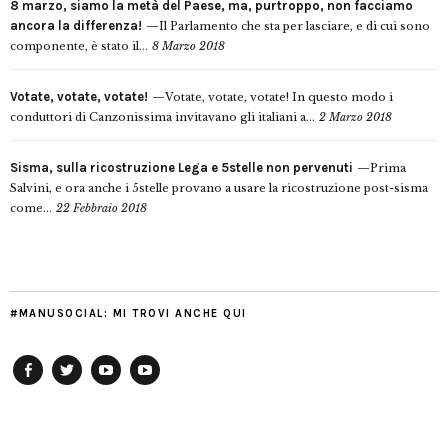
8 marzo, siamo la metà del Paese, ma, purtroppo, non facciamo
ancora la differenza!
Il Parlamento che sta per lasciare, e di cui sono
componente, è stato il...
8 Marzo 2018
Votate, votate, votate!
Votate, votate, votate! In questo modo i
conduttori di Canzonissima invitavano gli italiani a...
2 Marzo 2018
Sisma, sulla ricostruzione Lega e 5stelle non pervenuti
Prima
Salvini, e ora anche i 5stelle provano a usare la ricostruzione post-sisma
come...
22 Febbraio 2018
#MANUSOCIAL: MI TROVI ANCHE QUI
Facebook
Twitter
YouTube
YouTube
Manu
PD
Modena