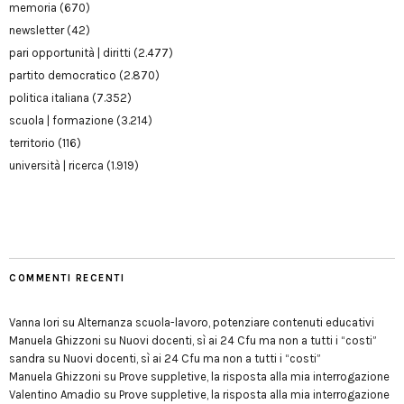
memoria
(670)
newsletter
(42)
pari opportunità | diritti
(2.477)
partito democratico
(2.870)
politica italiana
(7.352)
scuola | formazione
(3.214)
territorio
(116)
università | ricerca
(1.919)
COMMENTI RECENTI
Vanna Iori
su
Alternanza scuola-lavoro, potenziare contenuti educativi
Manuela Ghizzoni
su
Nuovi docenti, sì ai 24 Cfu ma non a tutti i “costi”
sandra
su
Nuovi docenti, sì ai 24 Cfu ma non a tutti i “costi”
Manuela Ghizzoni
su
Prove suppletive, la risposta alla mia interrogazione
Valentino Amadio
su
Prove suppletive, la risposta alla mia interrogazione