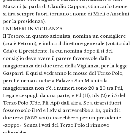
Mazzini (si parla di Claudio Cappon, Giancarlo Leone
si tira sempre fuori, tornano i nome di Mieli o Anselmi
per la presidenza).
I NUMERI IN VIGILANZA
Il Tesoro, in quanto azionista, nomina un consigliere
(ora è Petroni), e indica il direttore generale (votato dal
Cda) e il presidente, la cui nomina dopo il sì del
consiglio deve avere il parere favorevole dalla
maggioranza dei due terzi della Vigilanza, per la legge
Gasparri. E qui si vedranno le mosse del Terzo Polo,
perché ormai anche a Palazzo San Macuto la
maggioranza non c’è, i numeri sono 20 a 20 tra Pdl,
Lega e cespugli da una parte, e Pd (11), Idv (2) e i 5 del
Terzo Polo (Udc, Fli, Api) dall’altra. Se a tirarsi fuori
fossero solo il Pd e l’Idv si arriverebbe a 13, quindi i
due terzi (2627 voti) ci sarebbero per un presidente
«zoppo». Senza i voti del Terzo Polo il rinnovo
salterebbe.